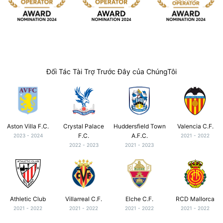
Đối Tác Tài Trợ Trước Đây của ChúngTôi
Aston Villa F.C.
Crystal Palace
Huddersfield Town
Valencia C.F.
F.C.
A.F.C.
2023 - 2024
2021 - 2022
2022 - 2023
2021 - 2023
Athletic Club
Villarreal C.F.
Elche C.F.
RCD Mallorca
2021 - 2022
2021 - 2022
2021 - 2022
2021 - 2022