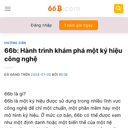
Chuyển
đến
nội
dung
Đăng nhập
Tham gia ngay
HƯỚNG DẪN
66b: Hành trình khám phá một ký hiệu
công nghệ
ĐÃ ĐĂNG TRÊN
2026-07-05
BỞI
ROSE
66b là gì?
66b là một ký hiệu được sử dụng trong nhiều lĩnh vực
công nghệ để chỉ một chuẩn, một phần mềm hay một
mô hình ký hiệu. Ở mức cơ bản, 66b có thể được xem
như một định danh hoặc một biến thể của một hệ