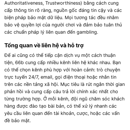
Authoritativeness, Trustworthiness) bằng cách cung
cấp thông tin rõ ràng, nguồn gốc đáng tin cậy và các
biện pháp bảo mật dữ liệu. Mọi tương tác đều nhằm
bảo vệ quyền lợi của người chơi và đảm bảo tuân thủ
các chuẩn pháp lý liên quan đến gambling.
Tổng quan về liên hệ và hỗ trợ
Để ai cũng có thể tiếp cận dịch vụ một cách thuận
tiện, 66b cung cấp nhiều kênh liên hệ khác nhau. Bạn
có thể chọn kênh phù hợp với hoàn cảnh: trò chuyện
trực tuyến 24/7, email, gọi điện thoại hoặc nhắn tin
trên các nền tảng xã hội. Mục tiêu là rút ngắn thời gian
phản hồi và cung cấp câu trả lời chính xác nhất cho
từng trường hợp. Ở mỗi kênh, đội ngũ chăm sóc khách
hàng được đào tạo bài bản, có thể xử lý nhanh các
yêu cầu liên quan đến tài khoản, cược, hoặc các vấn
đề bảo mật.