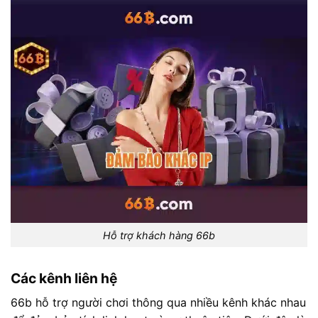
Hỗ trợ khách hàng 66b
Các kênh liên hệ
66b hỗ trợ người chơi thông qua nhiều kênh khác nhau