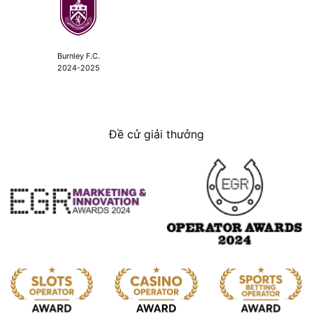
Burnley F.C.
2024-2025
Đề cử giải thưởng