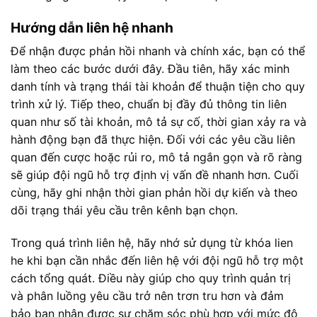
Hướng dẫn liên hệ nhanh
Để nhận được phản hồi nhanh và chính xác, bạn có thể
làm theo các bước dưới đây. Đầu tiên, hãy xác minh
danh tính và trạng thái tài khoản để thuận tiện cho quy
trình xử lý. Tiếp theo, chuẩn bị đầy đủ thông tin liên
quan như số tài khoản, mô tả sự cố, thời gian xảy ra và
hành động bạn đã thực hiện. Đối với các yêu cầu liên
quan đến cược hoặc rủi ro, mô tả ngắn gọn và rõ ràng
sẽ giúp đội ngũ hỗ trợ định vị vấn đề nhanh hơn. Cuối
cùng, hãy ghi nhận thời gian phản hồi dự kiến và theo
dõi trạng thái yêu cầu trên kênh bạn chọn.
Trong quá trình liên hệ, hãy nhớ sử dụng từ khóa lien
he khi bạn cần nhắc đến liên hệ với đội ngũ hỗ trợ một
cách tổng quát. Điều này giúp cho quy trình quản trị
và phân luồng yêu cầu trở nên trơn tru hơn và đảm
bảo bạn nhận được sự chăm sóc phù hợp với mức độ