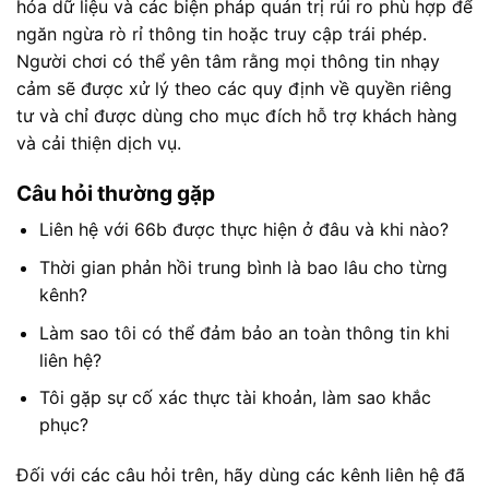
hóa dữ liệu và các biện pháp quản trị rủi ro phù hợp để
ngăn ngừa rò rỉ thông tin hoặc truy cập trái phép.
Người chơi có thể yên tâm rằng mọi thông tin nhạy
cảm sẽ được xử lý theo các quy định về quyền riêng
tư và chỉ được dùng cho mục đích hỗ trợ khách hàng
và cải thiện dịch vụ.
Câu hỏi thường gặp
Liên hệ với 66b được thực hiện ở đâu và khi nào?
Thời gian phản hồi trung bình là bao lâu cho từng
kênh?
Làm sao tôi có thể đảm bảo an toàn thông tin khi
liên hệ?
Tôi gặp sự cố xác thực tài khoản, làm sao khắc
phục?
Đối với các câu hỏi trên, hãy dùng các kênh liên hệ đã