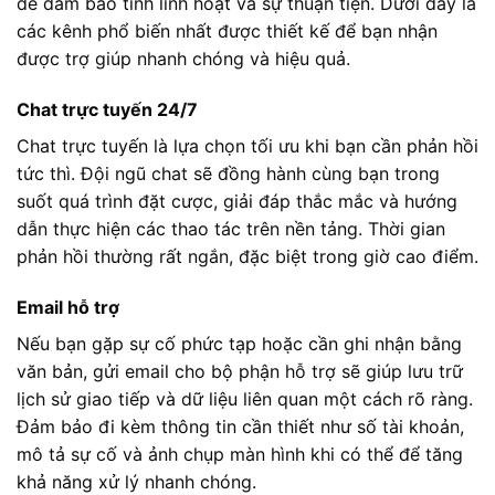
để đảm bảo tính linh hoạt và sự thuận tiện. Dưới đây là
các kênh phổ biến nhất được thiết kế để bạn nhận
được trợ giúp nhanh chóng và hiệu quả.
Chat trực tuyến 24/7
Chat trực tuyến là lựa chọn tối ưu khi bạn cần phản hồi
tức thì. Đội ngũ chat sẽ đồng hành cùng bạn trong
suốt quá trình đặt cược, giải đáp thắc mắc và hướng
dẫn thực hiện các thao tác trên nền tảng. Thời gian
phản hồi thường rất ngắn, đặc biệt trong giờ cao điểm.
Email hỗ trợ
Nếu bạn gặp sự cố phức tạp hoặc cần ghi nhận bằng
văn bản, gửi email cho bộ phận hỗ trợ sẽ giúp lưu trữ
lịch sử giao tiếp và dữ liệu liên quan một cách rõ ràng.
Đảm bảo đi kèm thông tin cần thiết như số tài khoản,
mô tả sự cố và ảnh chụp màn hình khi có thể để tăng
khả năng xử lý nhanh chóng.