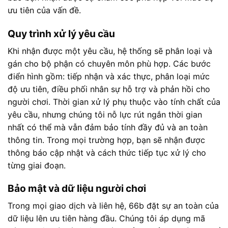
ưu tiên của vấn đề.
Quy trình xử lý yêu cầu
Khi nhận được một yêu cầu, hệ thống sẽ phân loại và
gán cho bộ phận có chuyên môn phù hợp. Các bước
điển hình gồm: tiếp nhận và xác thực, phân loại mức
độ ưu tiên, điều phối nhân sự hỗ trợ và phản hồi cho
người chơi. Thời gian xử lý phụ thuộc vào tính chất của
yêu cầu, nhưng chúng tôi nỗ lực rút ngắn thời gian
nhất có thể mà vẫn đảm bảo tính đầy đủ và an toàn
thông tin. Trong mọi trường hợp, bạn sẽ nhận được
thông báo cập nhật và cách thức tiếp tục xử lý cho
từng giai đoạn.
Bảo mật và dữ liệu người chơi
Trong mọi giao dịch và liên hệ, 66b đặt sự an toàn của
dữ liệu lên ưu tiên hàng đầu. Chúng tôi áp dụng mã