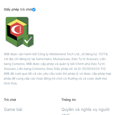
Giấy phép trò chơi
66B được vận hành bởi Công ty Mettlemind Tech Ltd., số đăng ký: 15779,
với địa chỉ đăng ký tại Hamchako, Mutsamudu, Đảo Tự trị Anjouan, Liên
bang Comoros. 66B được cấp phép và quản lý bởi Chính phủ Đảo Tự trị
Anjouan, Liên bang Comoros, theo Giấy phép số: ALSI-202504032-FI2.
66B đã vượt qua tất cả các yêu cầu tuân thủ pháp lý và được cấp phép hợp
pháp để cung cấp các hoạt động trò chơi có thưởng và cá cược dưới mọi
hình thức.
Trò chơi
Thông tin
Game bài
Quyền và nghĩa vụ người