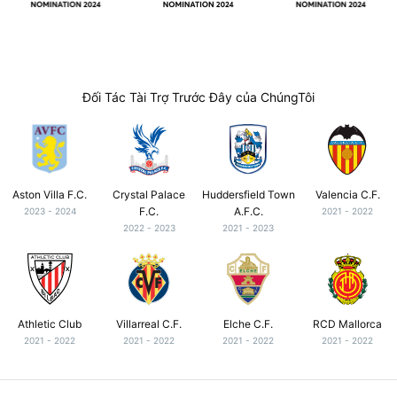
Đối Tác Tài Trợ Trước Đây của ChúngTôi
Aston Villa F.C.
Crystal Palace
Huddersfield Town
Valencia C.F.
F.C.
A.F.C.
2023 - 2024
2021 - 2022
2022 - 2023
2021 - 2023
Athletic Club
Villarreal C.F.
Elche C.F.
RCD Mallorca
2021 - 2022
2021 - 2022
2021 - 2022
2021 - 2022