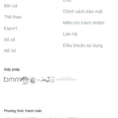
chơi
Bắn cá
Chính sách bảo mật
Thể thao
Miễn trừ trách nhiệm
Esport
Liên hệ
Xổ số
Điều khoản sử dụng
Nổ hũ
Giấy phép
Phương thức thanh toán