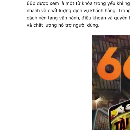
66b được xem là một từ khóa trọng yếu khi ngư
nhanh và chất lượng dịch vụ khách hàng. Trong
cách nền tảng vận hành, điều khoản và quyền l
và chất lượng hỗ trợ người dùng.