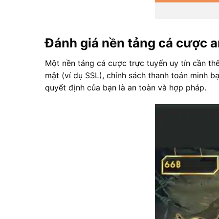
Đánh giá nền tảng cá cược a
Một nền tảng cá cược trực tuyến uy tín cần th
mật (ví dụ SSL), chính sách thanh toán minh b
quyết định của bạn là an toàn và hợp pháp.