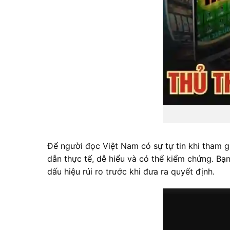
Để người đọc Việt Nam có sự tự tin khi tham 
dẫn thực tế, dễ hiểu và có thể kiểm chứng. Bạ
dấu hiệu rủi ro trước khi đưa ra quyết định.