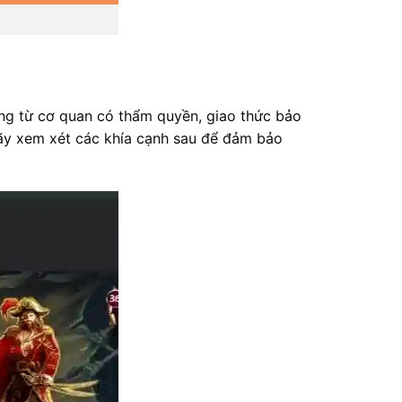
động từ cơ quan có thẩm quyền, giao thức bảo
 hãy xem xét các khía cạnh sau để đảm bảo