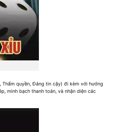
, Thẩm quyền, Đáng tin cậy) đi kèm với hướng
ép, minh bạch thanh toán, và nhận diện các