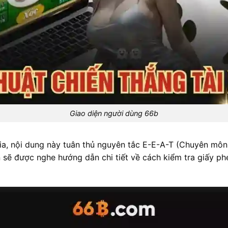
Giao diện người dùng 66b
gia, nội dung này tuân thủ nguyên tắc E-E-A-T (Chuyên môn
n sẽ được nghe hướng dẫn chi tiết về cách kiểm tra giấy ph