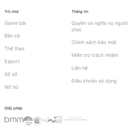
Trò chơi
Thông tin
Game bài
Quyền và nghĩa vụ người
chơi
Bắn cá
Chính sách bảo mật
Thể thao
Miễn trừ trách nhiệm
Esport
Liên hệ
Xổ số
Điều khoản sử dụng
Nổ hũ
Giấy phép