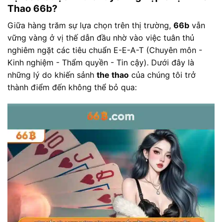
Thao 66b?
Giữa hàng trăm sự lựa chọn trên thị trường,
66b
vẫn
vững vàng ở vị thế dẫn đầu nhờ vào việc tuân thủ
nghiêm ngặt các tiêu chuẩn E-E-A-T (Chuyên môn -
Kinh nghiệm - Thẩm quyền - Tin cậy). Dưới đây là
những lý do khiến sảnh
the thao
của chúng tôi trở
thành điểm đến không thể bỏ qua: