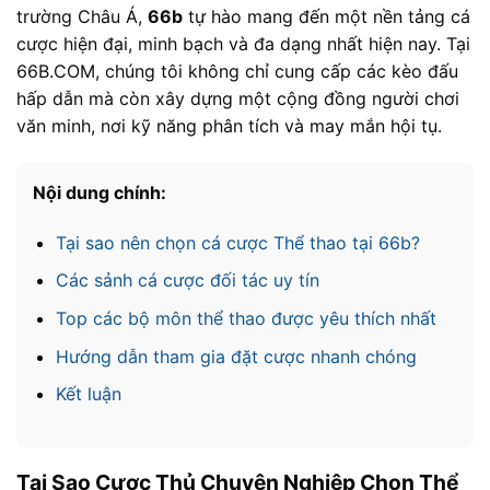
trường Châu Á,
66b
tự hào mang đến một nền tảng cá
cược hiện đại, minh bạch và đa dạng nhất hiện nay. Tại
66B.COM, chúng tôi không chỉ cung cấp các kèo đấu
hấp dẫn mà còn xây dựng một cộng đồng người chơi
văn minh, nơi kỹ năng phân tích và may mắn hội tụ.
Nội dung chính:
Tại sao nên chọn cá cược Thể thao tại 66b?
Các sảnh cá cược đối tác uy tín
Top các bộ môn thể thao được yêu thích nhất
Hướng dẫn tham gia đặt cược nhanh chóng
Kết luận
Tại Sao Cược Thủ Chuyên Nghiệp Chọn Thể