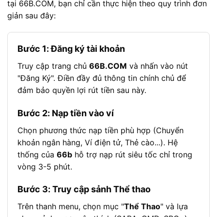
tại 66B.COM, bạn chỉ cần thực hiện theo quy trình đơn
giản sau đây:
Bước 1: Đăng ký tài khoản
Truy cập trang chủ
66B.COM
và nhấn vào nút
"Đăng Ký". Điền đầy đủ thông tin chính chủ để
đảm bảo quyền lợi rút tiền sau này.
Bước 2: Nạp tiền vào ví
Chọn phương thức nạp tiền phù hợp (Chuyển
khoản ngân hàng, Ví điện tử, Thẻ cào...). Hệ
thống của
66b
hỗ trợ nạp rút siêu tốc chỉ trong
vòng 3-5 phút.
Bước 3: Truy cập sảnh Thể thao
Trên thanh menu, chọn mục "
Thể Thao
" và lựa