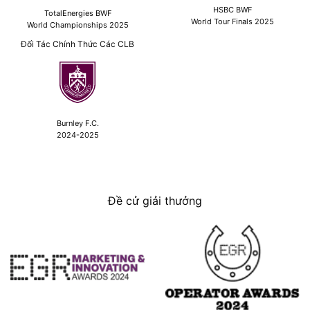
HSBC BWF
TotalEnergies BWF
World Tour Finals 2025
World Championships 2025
Đối Tác Chính Thức Các CLB
Burnley F.C.
2024-2025
Đề cử giải thưởng