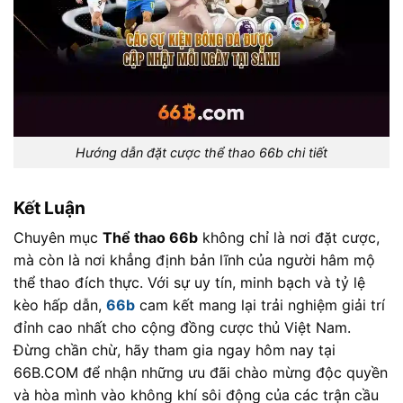
Hướng dẫn đặt cược thể thao 66b chi tiết
Kết Luận
Chuyên mục
Thể thao 66b
không chỉ là nơi đặt cược,
mà còn là nơi khẳng định bản lĩnh của người hâm mộ
thể thao đích thực. Với sự uy tín, minh bạch và tỷ lệ
kèo hấp dẫn,
66b
cam kết mang lại trải nghiệm giải trí
đỉnh cao nhất cho cộng đồng cược thủ Việt Nam.
Đừng chần chừ, hãy tham gia ngay hôm nay tại
66B.COM để nhận những ưu đãi chào mừng độc quyền
và hòa mình vào không khí sôi động của các trận cầu