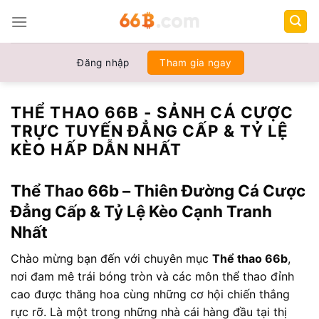
Chuyển
đến
nội
dung
Đăng nhập
Tham gia ngay
THỂ THAO 66B - SẢNH CÁ CƯỢC
TRỰC TUYẾN ĐẲNG CẤP & TỶ LỆ
KÈO HẤP DẪN NHẤT
Thể Thao 66b – Thiên Đường Cá Cược
Đẳng Cấp & Tỷ Lệ Kèo Cạnh Tranh
Nhất
Chào mừng bạn đến với chuyên mục
Thể thao 66b
,
nơi đam mê trái bóng tròn và các môn thể thao đỉnh
cao được thăng hoa cùng những cơ hội chiến thắng
rực rỡ. Là một trong những nhà cái hàng đầu tại thị