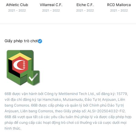
Athletic Club
Villarreal C.F.
Elche C.F.
RCD Mallorca
2021 - 2022
2021 - 2022
2021 - 2022
2021 - 2022
Giấy phép trò chơi
66B được vận hành bởi Công ty Mettlemind Tech Ltd., số đăng ký: 15779,
với địa chỉ đăng ký tại Hamchako, Mutsamudu, Đảo Tự trị Anjouan, Liên
bang Comoros. 66B được cấp phép và quản lý bởi Chính phủ Đảo Tự trị
Anjouan, Liên bang Comoros, theo Giấy phép số: ALSI-202504032-FI2.
66B đã vượt qua tất cả các yêu cầu tuân thủ pháp lý và được cấp phép hợp
pháp để cung cấp các hoạt động trò chơi có thưởng và cá cược dưới mọi
hình thức.