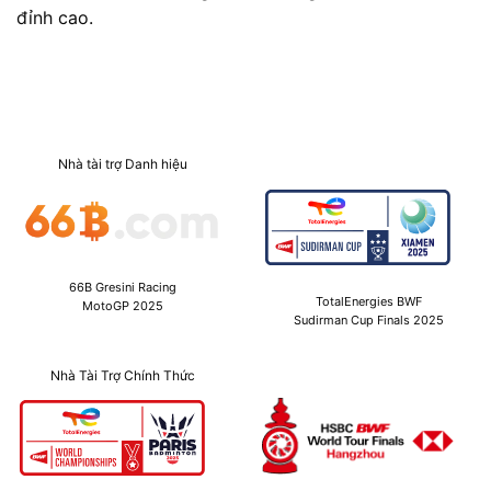
đỉnh cao.
Nhà tài trợ Danh hiệu
66B Gresini Racing
TotalEnergies BWF
MotoGP 2025
Sudirman Cup Finals 2025
Nhà Tài Trợ Chính Thức