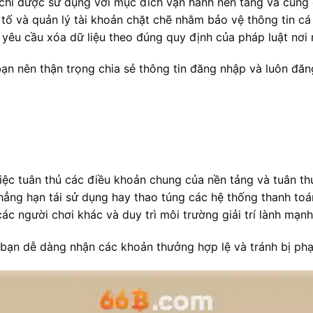
chỉ được sử dụng với mục đích vận hành nền tảng và cung
tố và quản lý tài khoản chặt chẽ nhằm bảo vệ thông tin cá
 yêu cầu xóa dữ liệu theo đúng quy định của pháp luật nơi
ạn nên thận trọng chia sẻ thông tin đăng nhập và luôn đăng
việc tuân thủ các điều khoản chung của nền tảng và tuân t
hẳng hạn tái sử dụng hay thao túng các hệ thống thanh toán
ác người chơi khác và duy trì môi trường giải trí lành mạnh
 bạn dễ dàng nhận các khoản thưởng hợp lệ và tránh bị phạ