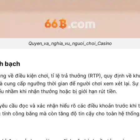
Quyen_va_nghia_vu_nguoi_choi_Casino
nh bạch
g về điều kiện chơi, tỉ lệ trả thưởng (RTP), quy định về k
à cung cấp ngưỡng thời gian để người chơi xem xét lại. Sự
ểu nhầm khi nhận thưởng hoặc bị giới hạn rút tiền.
yêu cầu đọc và xác nhận hiểu rõ các điều khoản trước khi
g tính công bằng mà còn tăng độ tin cậy cho toàn hệ thống