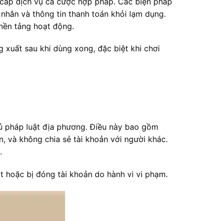
 cấp dịch vụ cá cược hợp pháp. Các biện pháp
 nhân và thông tin thanh toán khỏi lạm dụng.
 nền tảng hoạt động.
 xuất sau khi dùng xong, đặc biệt khi chơi
hủ pháp luật địa phương. Điều này bao gồm
, và không chia sẻ tài khoản với người khác.
.
t hoặc bị đóng tài khoản do hành vi vi phạm.