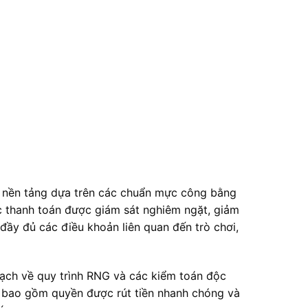
a nền tảng dựa trên các chuẩn mực công bằng
ức thanh toán được giám sát nghiêm ngặt, giảm
đầy đủ các điều khoản liên quan đến trò chơi,
bạch về quy trình RNG và các kiểm toán độc
n bao gồm quyền được rút tiền nhanh chóng và