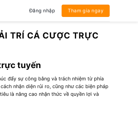
Đăng nhập
Tham gia ngay
ẢI TRÍ CÁ CƯỢC TRỰC
 trực tuyến
húc đẩy sự công bằng và trách nhiệm từ phía
 cách nhận diện rủi ro, cũng như các biện pháp
tiêu là nâng cao nhận thức về quyền lợi và