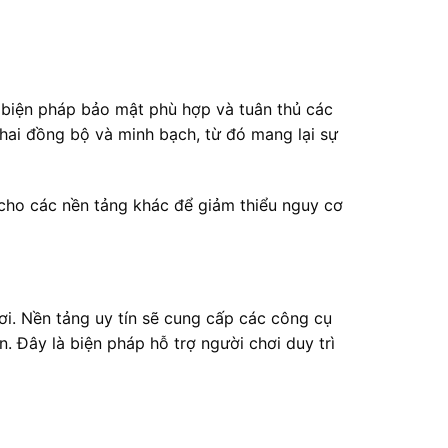
g biện pháp bảo mật phù hợp và tuân thủ các
khai đồng bộ và minh bạch, từ đó mang lại sự
ho các nền tảng khác để giảm thiểu nguy cơ
chơi. Nền tảng uy tín sẽ cung cấp các công cụ
n. Đây là biện pháp hỗ trợ người chơi duy trì