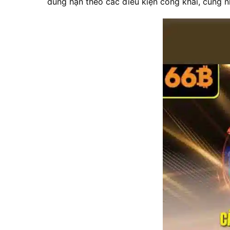
đúng hạn theo các điều kiện công khai, cũng n