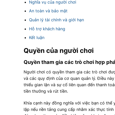
Nghĩa vụ của người chơi
An toàn và bảo mật
Quản lý tài chính và giới hạn
Hỗ trợ khách hàng
Kết luận
Quyền của người chơi
Quyền tham gia các trò chơi hợp ph
Người chơi có quyền tham gia các trò chơi đư
và các quy định của cơ quan quản lý. Điều này
thiểu gian lận và sự cố liên quan đến thanh to
tiền thưởng và rút tiền.
Khía cạnh này đồng nghĩa với việc bạn có thể 
lập nếu nền tảng cung cấp nhằm xác thực tính