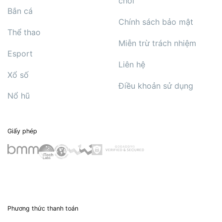
chơi
Bắn cá
Chính sách bảo mật
Thể thao
Miễn trừ trách nhiệm
Esport
Liên hệ
Xổ số
Điều khoản sử dụng
Nổ hũ
Giấy phép
Phương thức thanh toán