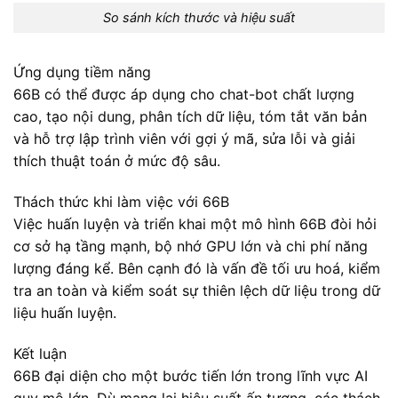
So sánh kích thước và hiệu suất
Ứng dụng tiềm năng
66B có thể được áp dụng cho chat-bot chất lượng
cao, tạo nội dung, phân tích dữ liệu, tóm tắt văn bản
và hỗ trợ lập trình viên với gợi ý mã, sửa lỗi và giải
thích thuật toán ở mức độ sâu.
Thách thức khi làm việc với 66B
Việc huấn luyện và triển khai một mô hình 66B đòi hỏi
cơ sở hạ tầng mạnh, bộ nhớ GPU lớn và chi phí năng
lượng đáng kể. Bên cạnh đó là vấn đề tối ưu hoá, kiểm
tra an toàn và kiểm soát sự thiên lệch dữ liệu trong dữ
liệu huấn luyện.
Kết luận
66B đại diện cho một bước tiến lớn trong lĩnh vực AI
quy mô lớn. Dù mang lại hiệu suất ấn tượng, các thách