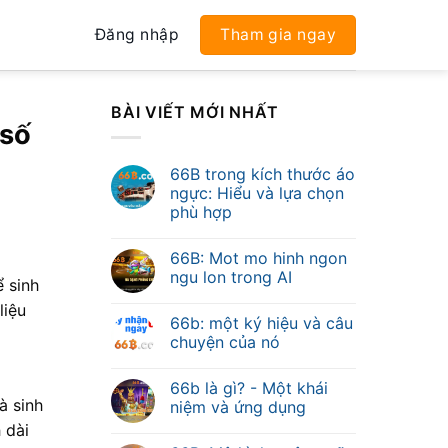
Đăng nhập
Tham gia ngay
BÀI VIẾT MỚI NHẤT
 số
66B trong kích thước áo
ngực: Hiểu và lựa chọn
phù hợp
66B: Mot mo hinh ngon
ngu lon trong AI
 sinh
liệu
66b: một ký hiệu và câu
chuyện của nó
66b là gì? - Một khái
à sinh
niệm và ứng dụng
 dài