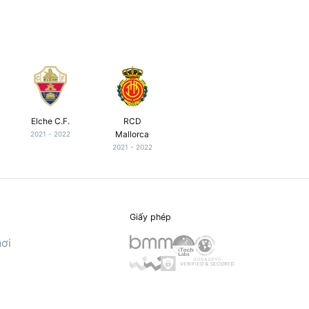
Elche C.F.
RCD
Mallorca
2021 - 2022
2021 - 2022
Giấy phép
ơi