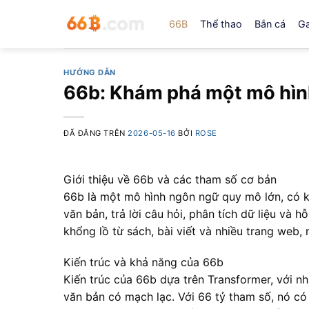
Chuyển
66B
Thể thao
Bắn cá
Ga
đến
nội
dung
HƯỚNG DẪN
66b: Khám phá một mô hìn
ĐÃ ĐĂNG TRÊN
2026-05-16
BỞI
ROSE
Giới thiệu về 66b và các tham số cơ bản
66b là một mô hình ngôn ngữ quy mô lớn, có k
văn bản, trả lời câu hỏi, phân tích dữ liệu và 
khổng lồ từ sách, bài viết và nhiều trang web
Kiến trúc và khả năng của 66b
Kiến trúc của 66b dựa trên Transformer, với n
văn bản có mạch lạc. Với 66 tỷ tham số, nó có