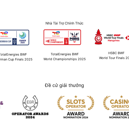
Nhà Tài Trợ Chính Thức
HSBC BWF
TotalEnergies BWF
TotalEnergies BWF
World Tour Finals 2
World Championships 2025
rman Cup Finals 2025
Đề cử giải thưởng