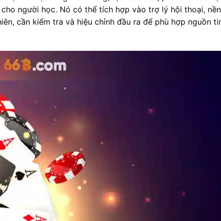
 cho người học. Nó có thể tích hợp vào trợ lý hội thoại, nề
hiên, cần kiểm tra và hiệu chỉnh đầu ra để phù hợp nguồn ti