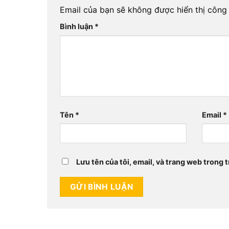
Email của bạn sẽ không được hiển thị công 
Bình luận
*
Tên
*
Email
*
Lưu tên của tôi, email, và trang web trong t