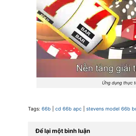
Ứng dụng thực t
Tags:
66b
|
cd 66b apc
|
stevens model 66b b
Để lại một bình luận