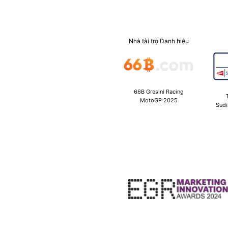
Nhà tài trợ Danh hiệu
66B Gresini Racing
MotoGP 2025
Sudi