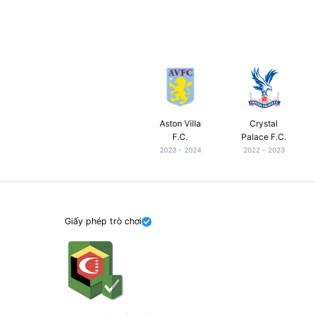
Aston Villa
Crystal
F.C.
Palace F.C.
2023 - 2024
2022 - 2023
Giấy phép trò chơi