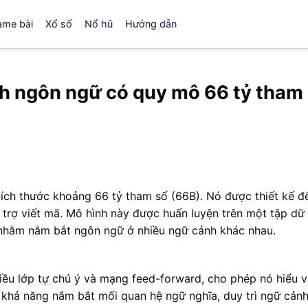
me bài
Xổ số
Nổ hũ
Hướng dẫn
h ngôn ngữ có quy mô 66 tỷ tham
ích thước khoảng 66 tỷ tham số (66B). Nó được thiết kế để
hỗ trợ viết mã. Mô hình này được huấn luyện trên một tập dữ 
, nhằm nắm bắt ngôn ngữ ở nhiều ngữ cảnh khác nhau.
hiều lớp tự chú ý và mạng feed-forward, cho phép nó hiểu v
 khả năng nắm bắt mối quan hệ ngữ nghĩa, duy trì ngữ cảnh