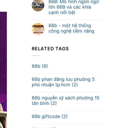
66B: Mô hình ngôn ngữ
lớn 66B và các khía
cạnh nổi bật
66b - một hệ thống
công nghệ tiềm năng
RELATED TAGS
66b (9)
66b phan đăng lưu phường 5
phú nhuận tp.hcm (2)
66b nguyễn sỹ sách phường 15
tân bình (2)
66b giftcode (2)