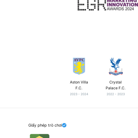
Aston Villa
Crystal
F.C.
Palace F.C.
2023 - 2024
2022 - 2023
Giấy phép trò chơi