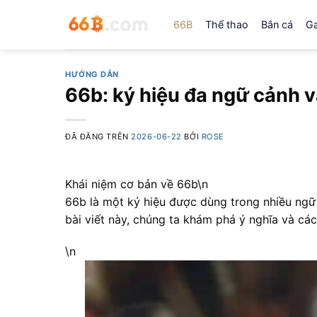
Chuyển
66B
Thể thao
Bắn cá
Ga
đến
nội
dung
HƯỚNG DẪN
66b: ký hiệu đa ngữ cảnh v
ĐÃ ĐĂNG TRÊN
2026-06-22
BỞI
ROSE
Khái niệm cơ bản về 66b
\n
66b là một ký hiệu được dùng trong nhiều ngữ
bài viết này, chúng ta khám phá ý nghĩa và các
\n