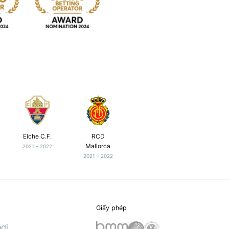
Elche C.F.
RCD
Mallorca
2021 - 2022
2021 - 2022
Giấy phép
ơi