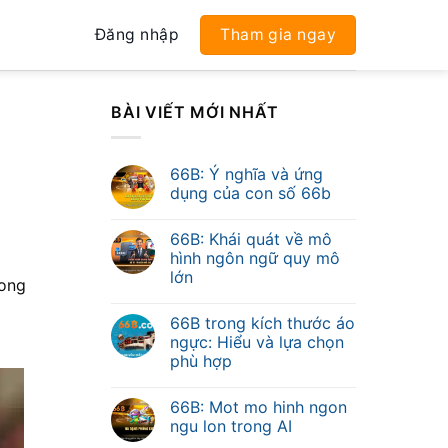
Đăng nhập
Tham gia ngay
BÀI VIẾT MỚI NHẤT
66B: Ý nghĩa và ứng
dụng của con số 66b
66B: Khái quát về mô
hình ngôn ngữ quy mô
lớn
rong
66B trong kích thước áo
ngực: Hiểu và lựa chọn
phù hợp
66B: Mot mo hinh ngon
ngu lon trong AI