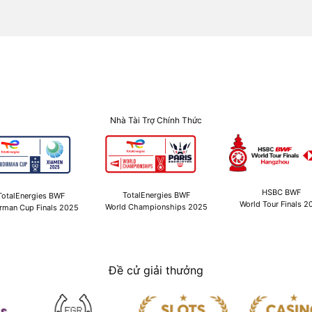
Nhà Tài Trợ Chính Thức
HSBC BWF
TotalEnergies BWF
TotalEnergies BWF
World Tour Finals 2
World Championships 2025
rman Cup Finals 2025
Đề cử giải thưởng