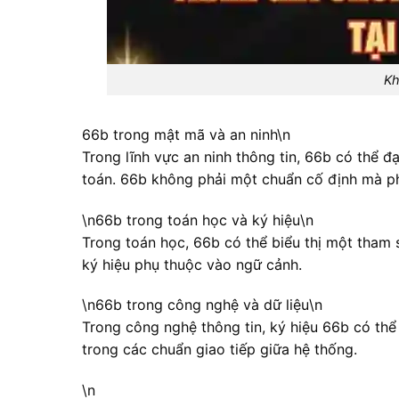
Kh
66b trong mật mã và an ninh
\n
Trong lĩnh vực an ninh thông tin, 66b có thể 
toán. 66b không phải một chuẩn cố định mà p
\n
66b trong toán học và ký hiệu
\n
Trong toán học, 66b có thể biểu thị một tham 
ký hiệu phụ thuộc vào ngữ cảnh.
\n
66b trong công nghệ và dữ liệu
\n
Trong công nghệ thông tin, ký hiệu 66b có thể
trong các chuẩn giao tiếp giữa hệ thống.
\n