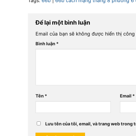
Tags:
66b
|
66b cách mạng tháng 8 phường 6 
Để lại một bình luận
Email của bạn sẽ không được hiển thị công 
Bình luận
*
Tên
*
Email
*
Lưu tên của tôi, email, và trang web trong t