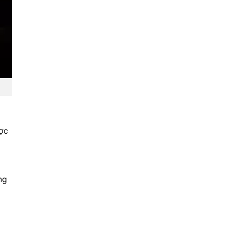
ược
ng