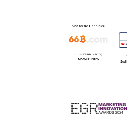
Nhà tài trợ Danh hiệu
66B Gresini Racing
MotoGP 2025
Sudi