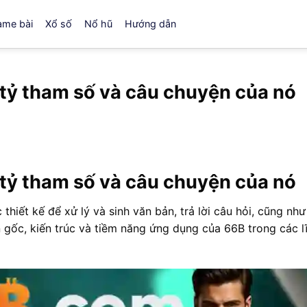
me bài
Xổ số
Nổ hũ
Hướng dẫn
tỷ tham số và câu chuyện của nó
tỷ tham số và câu chuyện của nó
iết kế để xử lý và sinh văn bản, trả lời câu hỏi, cũng như
n gốc, kiến trúc và tiềm năng ứng dụng của 66B trong các l