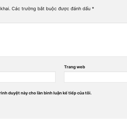
khai.
Các trường bắt buộc được đánh dấu
*
Trang web
rình duyệt này cho lần bình luận kế tiếp của tôi.