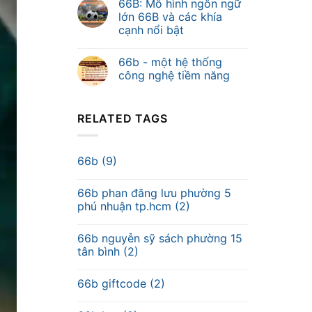
66B: Mô hình ngôn ngữ
lớn 66B và các khía
cạnh nổi bật
66b - một hệ thống
công nghệ tiềm năng
RELATED TAGS
66b (9)
66b phan đăng lưu phường 5
phú nhuận tp.hcm (2)
66b nguyễn sỹ sách phường 15
tân bình (2)
66b giftcode (2)