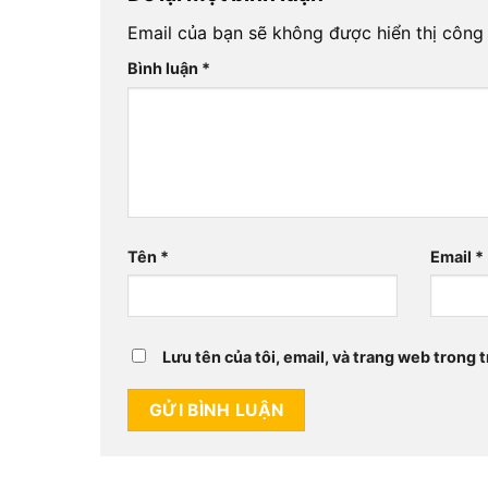
Email của bạn sẽ không được hiển thị công 
Bình luận
*
Tên
*
Email
*
Lưu tên của tôi, email, và trang web trong t