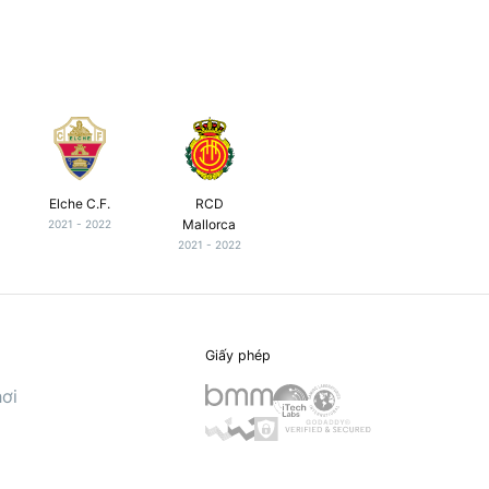
Elche C.F.
RCD
Mallorca
2021 - 2022
2021 - 2022
Giấy phép
ơi