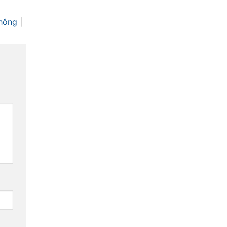
không
|