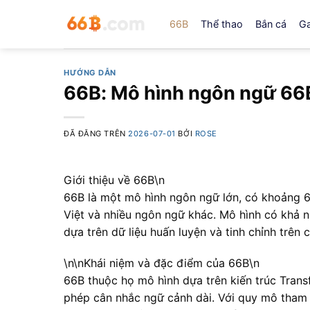
Chuyển
66B
Thể thao
Bắn cá
Ga
đến
nội
dung
HƯỚNG DẪN
66B: Mô hình ngôn ngữ 66
ĐÃ ĐĂNG TRÊN
2026-07-01
BỞI
ROSE
Giới thiệu về 66B
\n
66B là một mô hình ngôn ngữ lớn, có khoảng 66
Việt và nhiều ngôn ngữ khác. Mô hình có khả năn
dựa trên dữ liệu huấn luyện và tinh chỉnh trên 
\n\n
Khái niệm và đặc điểm của 66B
\n
66B thuộc họ mô hình dựa trên kiến trúc Trans
phép cân nhắc ngữ cảnh dài. Với quy mô tham 