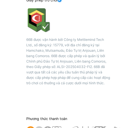
Giấy phép trò chơi
66B được vận hành bởi Công ty Mettlemind Tech
Ltd., số đăng ký: 15779, với địa chỉ đăng ký tại
Hamchako, Mutsamudu, Đảo Tự trị Anjouan, Liên
bang Comoros. 66B được cấp phép và quản lý bởi
Chính phủ Đảo Tự trị Anjouan, Liên bang Comoros,
theo Giấy phép số: ALSI-202504032-FI2. 66B đã
vượt qua tất cả các yêu cầu tuân thủ pháp lý và
được cấp phép hợp pháp để cung cấp các hoạt động
trò chơi có thưởng và cá cược dưới mọi hình thức.
Phương thức thanh toán