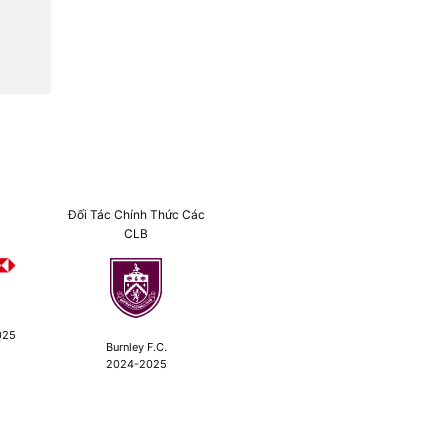
Đối Tác Chính Thức Các
CLB
025
Burnley F.C.
2024-2025