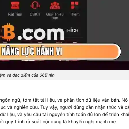
iệm và đặc điểm của 66B\n\n
h ngôn ngữ, tóm tắt tài liệu, và phân tích dữ liệu văn bản. Nó
ục và nghiên cứu. Tuy vậy, người dùng cần nhận thức về cá
 dữ liệu, và yêu cầu tài nguyên tính toán đủ lớn để triển kha
ới quy trình rà soát nội dung là khuyến nghị mạnh mẽ.