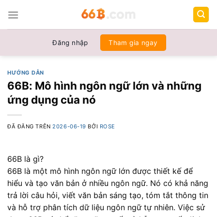
Chuyển
đến
nội
dung
Đăng nhập
Tham gia ngay
HƯỚNG DẪN
66B: Mô hình ngôn ngữ lớn và những
ứng dụng của nó
ĐÃ ĐĂNG TRÊN
2026-06-19
BỞI
ROSE
66B là gì?
66B là một mô hình ngôn ngữ lớn được thiết kế để
hiểu và tạo văn bản ở nhiều ngôn ngữ. Nó có khả năng
trả lời câu hỏi, viết văn bản sáng tạo, tóm tắt thông tin
và hỗ trợ phân tích dữ liệu ngôn ngữ tự nhiên. Việc sử