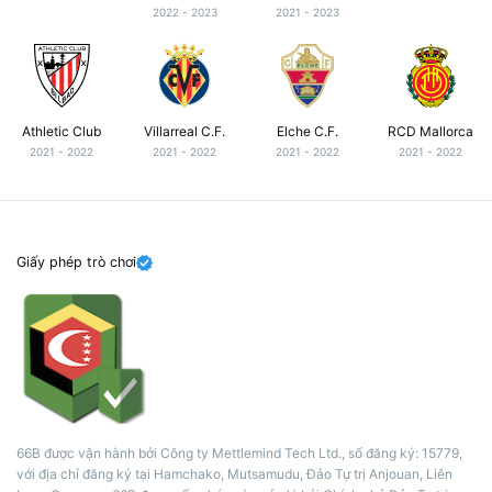
2022 - 2023
2021 - 2023
Athletic Club
Villarreal C.F.
Elche C.F.
RCD Mallorca
2021 - 2022
2021 - 2022
2021 - 2022
2021 - 2022
Giấy phép trò chơi
66B được vận hành bởi Công ty Mettlemind Tech Ltd., số đăng ký: 15779,
với địa chỉ đăng ký tại Hamchako, Mutsamudu, Đảo Tự trị Anjouan, Liên