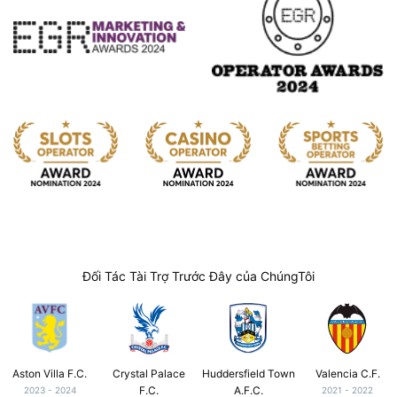
Đối Tác Tài Trợ Trước Đây của ChúngTôi
Aston Villa F.C.
Crystal Palace
Huddersfield Town
Valencia C.F.
F.C.
A.F.C.
2023 - 2024
2021 - 2022