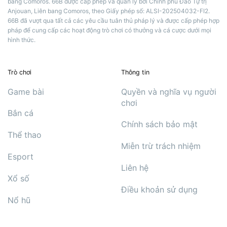
bang Comoros. 66B được cấp phép và quản lý bởi Chính phủ Đảo Tự trị
Anjouan, Liên bang Comoros, theo Giấy phép số: ALSI-202504032-FI2.
66B đã vượt qua tất cả các yêu cầu tuân thủ pháp lý và được cấp phép hợp
pháp để cung cấp các hoạt động trò chơi có thưởng và cá cược dưới mọi
hình thức.
Trò chơi
Thông tin
Game bài
Quyền và nghĩa vụ người
chơi
Bắn cá
Chính sách bảo mật
Thể thao
Miễn trừ trách nhiệm
Esport
Liên hệ
Xổ số
Điều khoản sử dụng
Nổ hũ