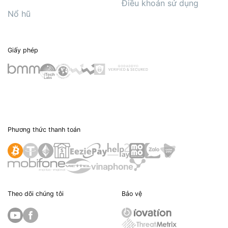
Điều khoản sử dụng
Nổ hũ
Giấy phép
Phương thức thanh toán
Theo dõi chúng tôi
Bảo vệ