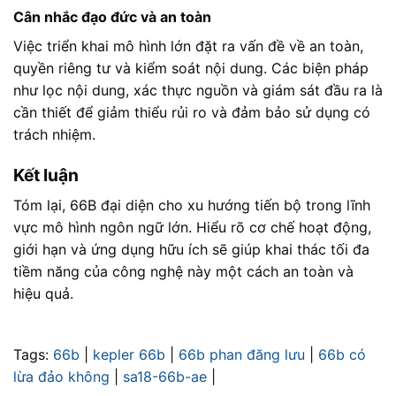
Cân nhắc đạo đức và an toàn
Việc triển khai mô hình lớn đặt ra vấn đề về an toàn,
quyền riêng tư và kiểm soát nội dung. Các biện pháp
như lọc nội dung, xác thực nguồn và giám sát đầu ra là
cần thiết để giảm thiểu rủi ro và đảm bảo sử dụng có
trách nhiệm.
Kết luận
Tóm lại, 66B đại diện cho xu hướng tiến bộ trong lĩnh
vực mô hình ngôn ngữ lớn. Hiểu rõ cơ chế hoạt động,
giới hạn và ứng dụng hữu ích sẽ giúp khai thác tối đa
tiềm năng của công nghệ này một cách an toàn và
hiệu quả.
Tags:
66b
|
kepler 66b
|
66b phan đăng lưu
|
66b có
lừa đảo không
|
sa18-66b-ae
|