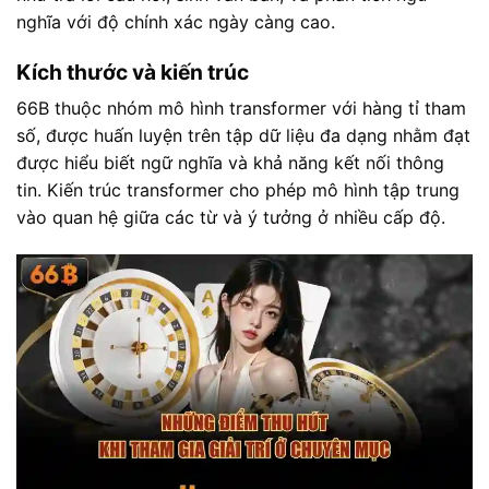
nghĩa với độ chính xác ngày càng cao.
Kích thước và kiến trúc
66B thuộc nhóm mô hình transformer với hàng tỉ tham
số, được huấn luyện trên tập dữ liệu đa dạng nhằm đạt
được hiểu biết ngữ nghĩa và khả năng kết nối thông
tin. Kiến trúc transformer cho phép mô hình tập trung
vào quan hệ giữa các từ và ý tưởng ở nhiều cấp độ.