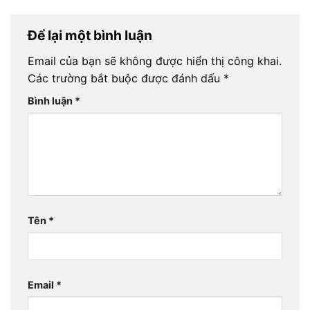
Để lại một bình luận
Email của bạn sẽ không được hiển thị công khai.
Các trường bắt buộc được đánh dấu
*
Bình luận
*
Tên
*
Email
*