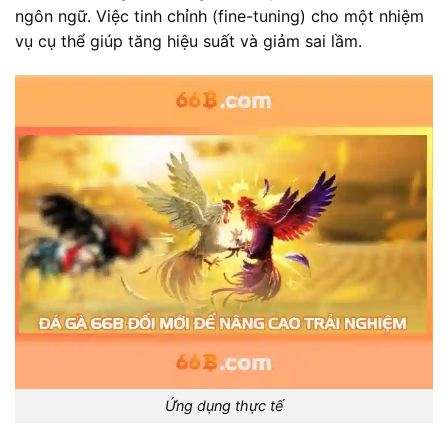
ngôn ngữ. Việc tinh chỉnh (fine-tuning) cho một nhiệm
vụ cụ thể giúp tăng hiệu suất và giảm sai lầm.
Ứng dụng thực tế