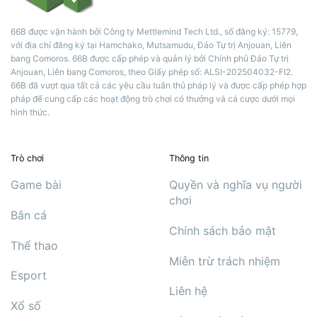
66B được vận hành bởi Công ty Mettlemind Tech Ltd., số đăng ký: 15779,
với địa chỉ đăng ký tại Hamchako, Mutsamudu, Đảo Tự trị Anjouan, Liên
bang Comoros. 66B được cấp phép và quản lý bởi Chính phủ Đảo Tự trị
Anjouan, Liên bang Comoros, theo Giấy phép số: ALSI-202504032-FI2.
66B đã vượt qua tất cả các yêu cầu tuân thủ pháp lý và được cấp phép hợp
pháp để cung cấp các hoạt động trò chơi có thưởng và cá cược dưới mọi
hình thức.
Trò chơi
Thông tin
Game bài
Quyền và nghĩa vụ người
chơi
Bắn cá
Chính sách bảo mật
Thể thao
Miễn trừ trách nhiệm
Esport
Liên hệ
Xổ số