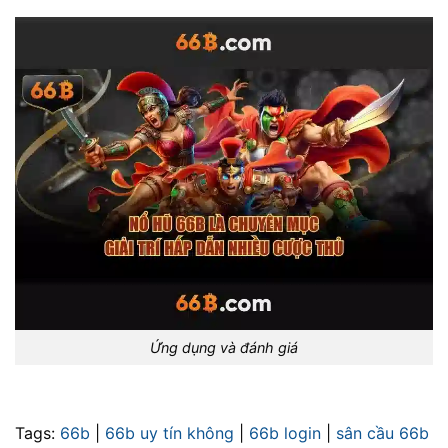
Ứng dụng và đánh giá
Tags:
66b
|
66b uy tín không
|
66b login
|
sân cầu 66b