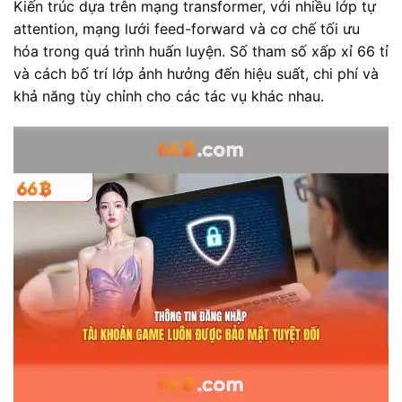
Kiến trúc dựa trên mạng transformer, với nhiều lớp tự
attention, mạng lưới feed-forward và cơ chế tối ưu
hóa trong quá trình huấn luyện. Số tham số xấp xỉ 66 tỉ
và cách bố trí lớp ảnh hưởng đến hiệu suất, chi phí và
khả năng tùy chỉnh cho các tác vụ khác nhau.