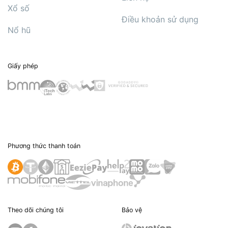
Xổ số
Điều khoản sử dụng
Nổ hũ
Giấy phép
Phương thức thanh toán
Theo dõi chúng tôi
Bảo vệ