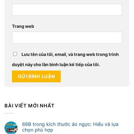
Trang web
Lưu tên của tôi, email, và trang web trong trình
duyệt này cho lần bình luận kế tiếp của tôi.
BÀI VIẾT MỚI NHẤT
66B trong kích thước áo ngực: Hiểu và lựa
chọn phù hợp