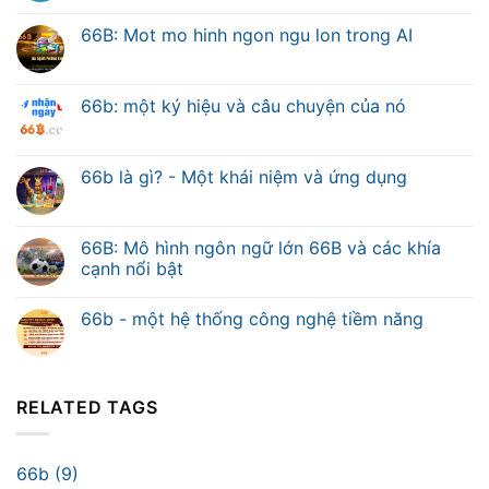
66B: Mot mo hinh ngon ngu lon trong AI
66b: một ký hiệu và câu chuyện của nó
66b là gì? - Một khái niệm và ứng dụng
66B: Mô hình ngôn ngữ lớn 66B và các khía
cạnh nổi bật
66b - một hệ thống công nghệ tiềm năng
RELATED TAGS
66b (9)