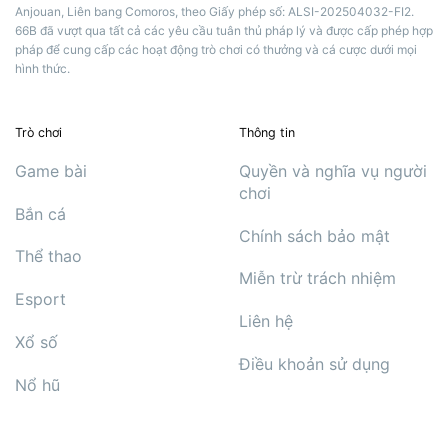
Anjouan, Liên bang Comoros, theo Giấy phép số: ALSI-202504032-FI2.
66B đã vượt qua tất cả các yêu cầu tuân thủ pháp lý và được cấp phép hợp
pháp để cung cấp các hoạt động trò chơi có thưởng và cá cược dưới mọi
hình thức.
Trò chơi
Thông tin
Game bài
Quyền và nghĩa vụ người
chơi
Bắn cá
Chính sách bảo mật
Thể thao
Miễn trừ trách nhiệm
Esport
Liên hệ
Xổ số
Điều khoản sử dụng
Nổ hũ