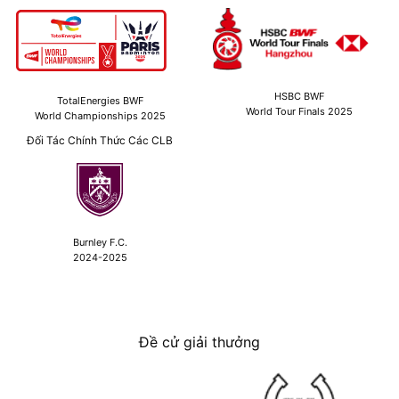
HSBC BWF
TotalEnergies BWF
World Tour Finals 2025
World Championships 2025
Đối Tác Chính Thức Các CLB
Burnley F.C.
2024-2025
Đề cử giải thưởng