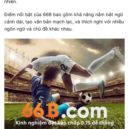
nhiên.
Điểm nổi bật của 66B bao gồm khả năng nắm bắt ngữ
cảnh dài, tạo văn bản mạch lạc, và thích nghi với nhiều
ngôn ngữ và chủ đề khác nhau.