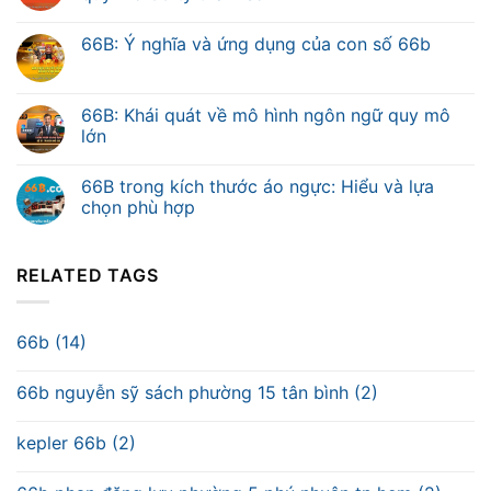
66B: Ý nghĩa và ứng dụng của con số 66b
66B: Khái quát về mô hình ngôn ngữ quy mô
lớn
66B trong kích thước áo ngực: Hiểu và lựa
chọn phù hợp
RELATED TAGS
66b (14)
66b nguyễn sỹ sách phường 15 tân bình (2)
kepler 66b (2)