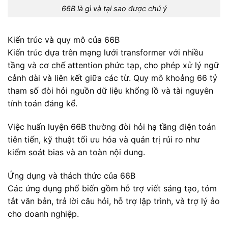
66B là gì và tại sao được chú ý
Kiến trúc và quy mô của 66B
Kiến trúc dựa trên mạng lưới transformer với nhiều
tầng và cơ chế attention phức tạp, cho phép xử lý ngữ
cảnh dài và liên kết giữa các từ. Quy mô khoảng 66 tỷ
tham số đòi hỏi nguồn dữ liệu khổng lồ và tài nguyên
tính toán đáng kể.
Việc huấn luyện 66B thường đòi hỏi hạ tầng điện toán
tiên tiến, kỹ thuật tối ưu hóa và quản trị rủi ro như
kiểm soát bias và an toàn nội dung.
Ứng dụng và thách thức của 66B
Các ứng dụng phổ biến gồm hỗ trợ viết sáng tạo, tóm
tắt văn bản, trả lời câu hỏi, hỗ trợ lập trình, và trợ lý ảo
cho doanh nghiệp.