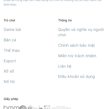
hình thức.
Trò chơi
Thông tin
Game bài
Quyền và nghĩa vụ người
chơi
Bắn cá
Chính sách bảo mật
Thể thao
Miễn trừ trách nhiệm
Esport
Liên hệ
Xổ số
Điều khoản sử dụng
Nổ hũ
Giấy phép