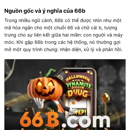
Nguồn gốc và ý nghĩa của 66b
Trong nhiều ngữ cảnh, 66b có thể được nhìn như một
mã hóa ngắn cho một chuỗi 66 và chữ cái b, tượng
trưng cho sự liên kết giữa hai miền: con người và máy
móc. Khi gặp 66b trong các hệ thống, nó thường gợi
mở một quy trình chung: nhận diện, xử lý và phản hồi.