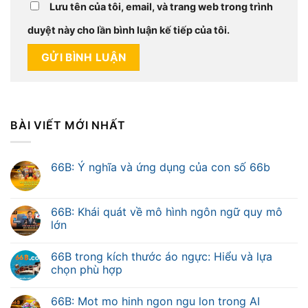
Lưu tên của tôi, email, và trang web trong trình
duyệt này cho lần bình luận kế tiếp của tôi.
BÀI VIẾT MỚI NHẤT
66B: Ý nghĩa và ứng dụng của con số 66b
66B: Khái quát về mô hình ngôn ngữ quy mô
lớn
66B trong kích thước áo ngực: Hiểu và lựa
chọn phù hợp
66B: Mot mo hinh ngon ngu lon trong AI