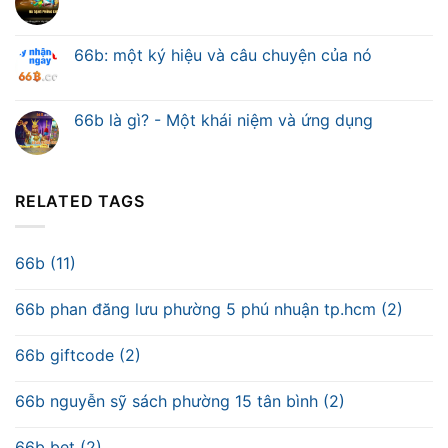
66b: một ký hiệu và câu chuyện của nó
66b là gì? - Một khái niệm và ứng dụng
RELATED TAGS
66b (11)
66b phan đăng lưu phường 5 phú nhuận tp.hcm (2)
66b giftcode (2)
66b nguyễn sỹ sách phường 15 tân bình (2)
66b bet (2)