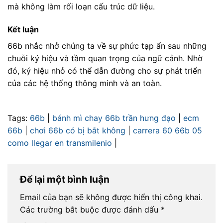
mà không làm rối loạn cấu trúc dữ liệu.
Kết luận
66b nhắc nhở chúng ta về sự phức tạp ẩn sau những
chuỗi ký hiệu và tầm quan trọng của ngữ cảnh. Nhờ
đó, ký hiệu nhỏ có thể dẫn đường cho sự phát triển
của các hệ thống thông minh và an toàn.
Tags:
66b
|
bánh mì chay 66b trần hưng đạo
|
ecm
66b
|
chơi 66b có bị bắt không
|
carrera 60 66b 05
como llegar en transmilenio
|
Để lại một bình luận
Email của bạn sẽ không được hiển thị công khai.
Các trường bắt buộc được đánh dấu
*