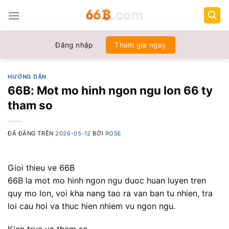
Chuyển
đến
nội
dung
Đăng nhập
Tham gia ngay
HƯỚNG DẪN
66B: Mot mo hinh ngon ngu lon 66 ty
tham so
ĐÃ ĐĂNG TRÊN
2026-05-12
BỞI
ROSE
Gioi thieu ve 66B
66B la mot mo hinh ngon ngu duoc huan luyen tren
quy mo lon, voi kha nang tao ra van ban tu nhien, tra
loi cau hoi va thuc hien nhiem vu ngon ngu.