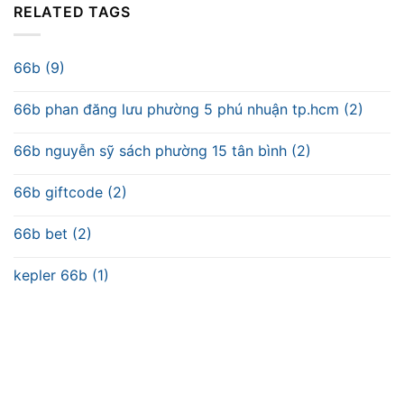
RELATED TAGS
66b (9)
66b phan đăng lưu phường 5 phú nhuận tp.hcm (2)
66b nguyễn sỹ sách phường 15 tân bình (2)
66b giftcode (2)
66b bet (2)
kepler 66b (1)