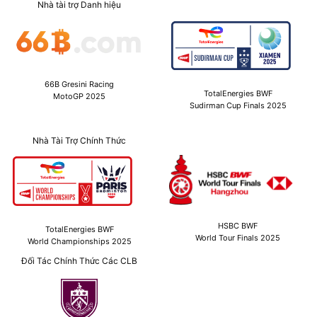
Nhà tài trợ Danh hiệu
66B Gresini Racing
TotalEnergies BWF
MotoGP 2025
Sudirman Cup Finals 2025
Nhà Tài Trợ Chính Thức
HSBC BWF
TotalEnergies BWF
World Tour Finals 2025
World Championships 2025
Đối Tác Chính Thức Các CLB