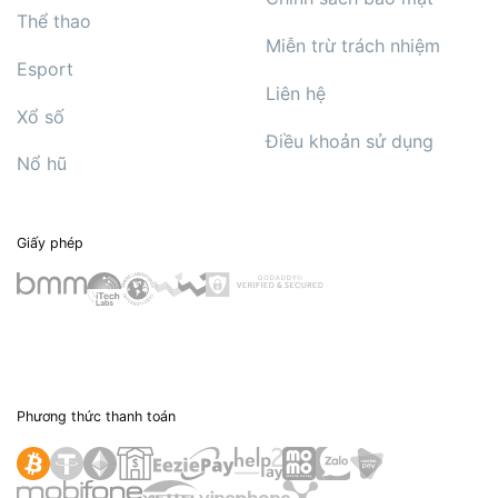
Thể thao
Miễn trừ trách nhiệm
Esport
Liên hệ
Xổ số
Điều khoản sử dụng
Nổ hũ
Giấy phép
Phương thức thanh toán