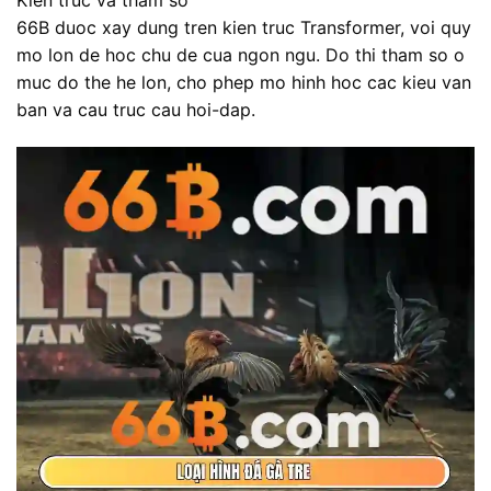
Kien truc va tham so
66B duoc xay dung tren kien truc Transformer, voi quy
mo lon de hoc chu de cua ngon ngu. Do thi tham so o
muc do the he lon, cho phep mo hinh hoc cac kieu van
ban va cau truc cau hoi-dap.