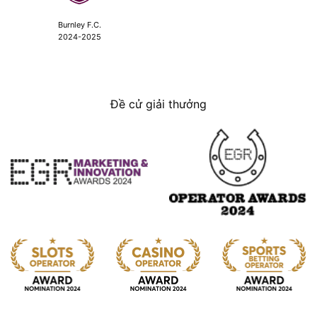
Burnley F.C.
2024-2025
Đề cử giải thưởng