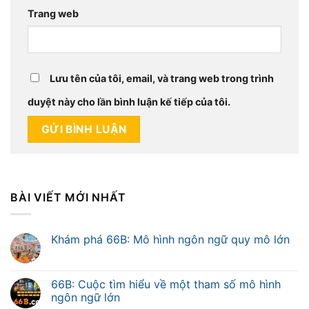
Trang web
Lưu tên của tôi, email, và trang web trong trình
duyệt này cho lần bình luận kế tiếp của tôi.
BÀI VIẾT MỚI NHẤT
Khám phá 66B: Mô hình ngôn ngữ quy mô lớn
66B: Cuộc tìm hiểu về một tham số mô hình
ngôn ngữ lớn