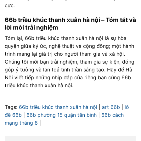
cực.
66b triều khúc thanh xuân hà nội – Tóm tắt và
lời mời trải nghiệm
Tóm lại, 66b triều khúc thanh xuân hà nội là sự hòa
quyện giữa ký ức, nghệ thuật và cộng đồng; một hành
trình mang lại giá trị cho người tham gia và xã hội.
Chúng tôi mời bạn trải nghiệm, tham gia sự kiện, đóng
góp ý tưởng và lan toả tinh thần sáng tạo. Hãy để Hà
Nội viết tiếp những nhịp đập của riêng bạn cùng 66b
triều khúc thanh xuân hà nội.
Tags:
66b triều khúc thanh xuân hà nội
|
art 66b
|
lô
đề 66b
|
66b phường 15 quận tân bình
|
66b cách
mạng tháng 8
|