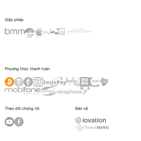
Giấy phép
Phương thức thanh toán
Theo dõi chúng tôi
Bảo vệ