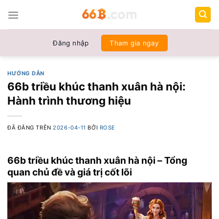
Chuyển
đến
nội
dung
Đăng nhập
Tham gia ngay
HƯỚNG DẪN
66b triều khúc thanh xuân hà nội:
Hành trình thương hiệu
ĐÃ ĐĂNG TRÊN
2026-04-11
BỞI
ROSE
66b triều khúc thanh xuân hà nội – Tổng
quan chủ đề và giá trị cốt lõi