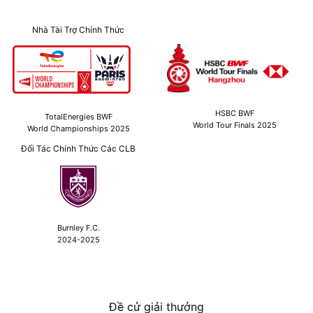
Nhà Tài Trợ Chính Thức
HSBC BWF
TotalEnergies BWF
World Tour Finals 2025
World Championships 2025
Đối Tác Chính Thức Các CLB
Burnley F.C.
2024-2025
Đề cử giải thưởng