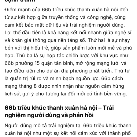
Điểm mạnh của 66b triều khúc thanh xuân hà nội đến
từ sự kết hợp giữa truyền thống và công nghệ, cùng
cam kết bảo mật dữ liệu và trải nghiệm người dùng.
Lợi thế đầu tiên là khả năng kết nối nhanh giữa nghệ sĩ
và khán giả thông qua nền tảng số. Thứ hai là sự nhạy
bén với thị hiếu trẻ, giúp sản phẩm luôn mới mẻ và phù
hợp. Thứ ba là sự hợp tác chiến lược với khu vực như
66b phường 15 quận tân bình, mở rộng mạng lưới và
tạo điều kiện cho dự án địa phương phát triển. Thứ tư
là quản trị rủi ro và minh bạch nguồn lực. 66b cách
mạng tháng 8 được nhìn nhận như nguồn cảm hứng
lịch sử, gợi ý cho tương lai đổi mới có tính bền vững.
66b triều khúc thanh xuân hà nội – Trải
nghiệm người dùng và phản hồi
Người dùng mô tả trải nghiệm tại 66b triều khúc thanh
xuân hà nội như một sự kết nối cảm xúc với thành phố