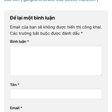
Để lại một bình luận
Email của bạn sẽ không được hiển thị công khai.
Các trường bắt buộc được đánh dấu
*
Bình luận
*
Tên
*
Email
*