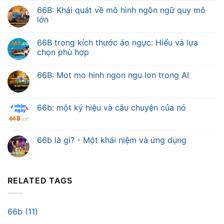
66B: Khái quát về mô hình ngôn ngữ quy mô
lớn
66B trong kích thước áo ngực: Hiểu và lựa
chọn phù hợp
66B: Mot mo hinh ngon ngu lon trong AI
66b: một ký hiệu và câu chuyện của nó
66b là gì? - Một khái niệm và ứng dụng
RELATED TAGS
66b (11)