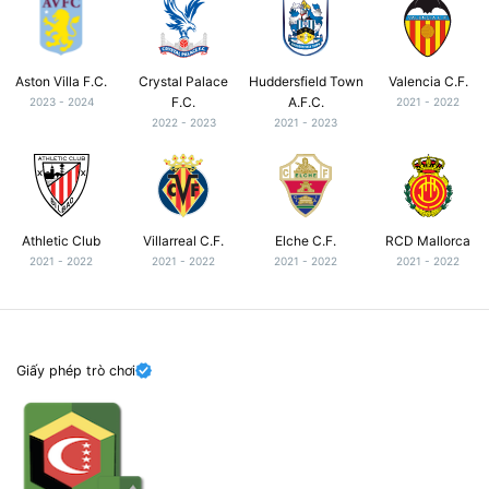
Aston Villa F.C.
Crystal Palace
Huddersfield Town
Valencia C.F.
F.C.
A.F.C.
2023 - 2024
2021 - 2022
2022 - 2023
2021 - 2023
Athletic Club
Villarreal C.F.
Elche C.F.
RCD Mallorca
2021 - 2022
2021 - 2022
2021 - 2022
2021 - 2022
Giấy phép trò chơi