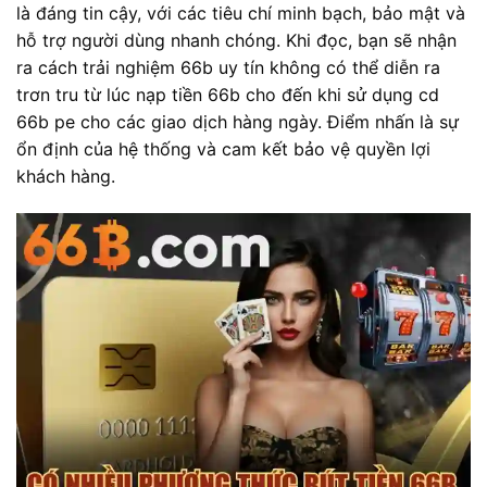
là đáng tin cậy, với các tiêu chí minh bạch, bảo mật và
hỗ trợ người dùng nhanh chóng. Khi đọc, bạn sẽ nhận
ra cách trải nghiệm 66b uy tín không có thể diễn ra
trơn tru từ lúc nạp tiền 66b cho đến khi sử dụng cd
66b pe cho các giao dịch hàng ngày. Điểm nhấn là sự
ổn định của hệ thống và cam kết bảo vệ quyền lợi
khách hàng.