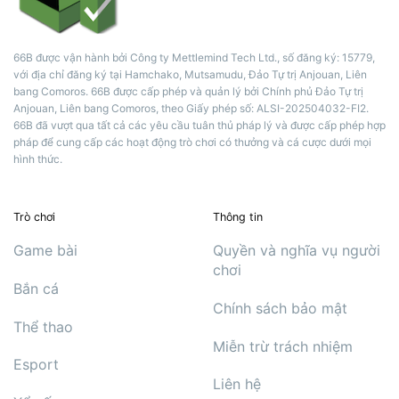
66B được vận hành bởi Công ty Mettlemind Tech Ltd., số đăng ký: 15779,
với địa chỉ đăng ký tại Hamchako, Mutsamudu, Đảo Tự trị Anjouan, Liên
bang Comoros. 66B được cấp phép và quản lý bởi Chính phủ Đảo Tự trị
Anjouan, Liên bang Comoros, theo Giấy phép số: ALSI-202504032-FI2.
66B đã vượt qua tất cả các yêu cầu tuân thủ pháp lý và được cấp phép hợp
pháp để cung cấp các hoạt động trò chơi có thưởng và cá cược dưới mọi
hình thức.
Trò chơi
Thông tin
Game bài
Quyền và nghĩa vụ người
chơi
Bắn cá
Chính sách bảo mật
Thể thao
Miễn trừ trách nhiệm
Esport
Liên hệ