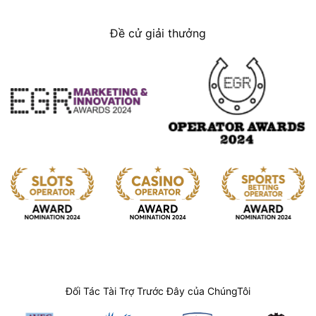
Đề cử giải thưởng
Đối Tác Tài Trợ Trước Đây của ChúngTôi