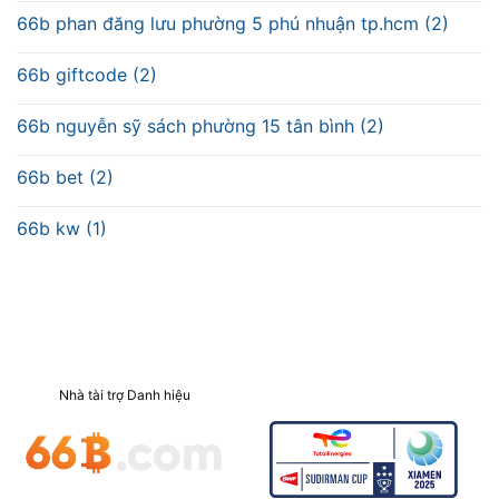
66b phan đăng lưu phường 5 phú nhuận tp.hcm (2)
66b giftcode (2)
66b nguyễn sỹ sách phường 15 tân bình (2)
66b bet (2)
66b kw (1)
Nhà tài trợ Danh hiệu