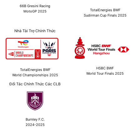
66B Gresini Racing
TotalEnergies BWF
MotoGP 2025
Sudirman Cup Finals 2025
Nhà Tài Trợ Chính Thức
HSBC BWF
TotalEnergies BWF
World Tour Finals 2025
World Championships 2025
Đối Tác Chính Thức Các CLB
Burnley F.C.
2024-2025