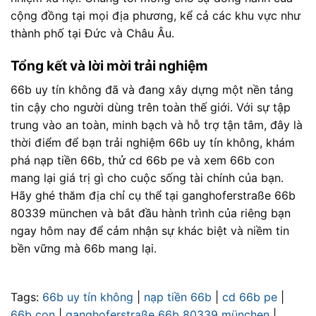
cộng đồng tại mọi địa phương, kể cả các khu vực như
thành phố tại Đức và Châu Âu.
Tổng kết và lời mời trải nghiệm
66b uy tín không đã và đang xây dựng một nền tảng
tin cậy cho người dùng trên toàn thế giới. Với sự tập
trung vào an toàn, minh bạch và hỗ trợ tận tâm, đây là
thời điểm để bạn trải nghiệm 66b uy tín không, khám
phá nạp tiền 66b, thử cd 66b pe và xem 66b con
mang lại giá trị gì cho cuộc sống tài chính của bạn.
Hãy ghé thăm địa chỉ cụ thể tại ganghoferstraße 66b
80339 münchen và bắt đầu hành trình của riêng bạn
ngay hôm nay để cảm nhận sự khác biệt và niềm tin
bền vững mà 66b mang lại.
Tags:
66b uy tín không
|
nạp tiền 66b
|
cd 66b pe
|
66b con
|
ganghoferstraße 66b 80339 münchen
|