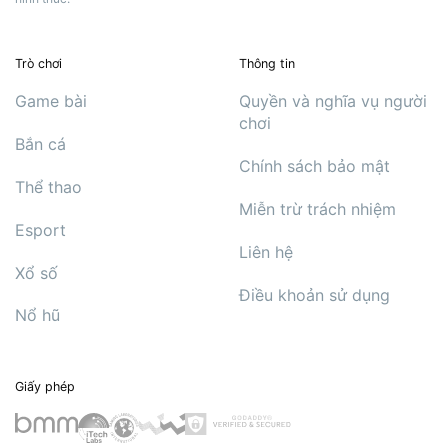
Trò chơi
Thông tin
Game bài
Quyền và nghĩa vụ người
chơi
Bắn cá
Chính sách bảo mật
Thể thao
Miễn trừ trách nhiệm
Esport
Liên hệ
Xổ số
Điều khoản sử dụng
Nổ hũ
Giấy phép