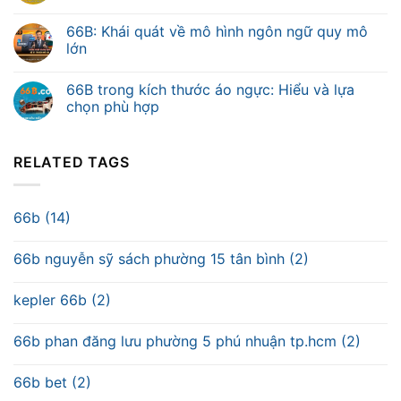
66B: Khái quát về mô hình ngôn ngữ quy mô
lớn
66B trong kích thước áo ngực: Hiểu và lựa
chọn phù hợp
RELATED TAGS
66b (14)
66b nguyễn sỹ sách phường 15 tân bình (2)
kepler 66b (2)
66b phan đăng lưu phường 5 phú nhuận tp.hcm (2)
66b bet (2)