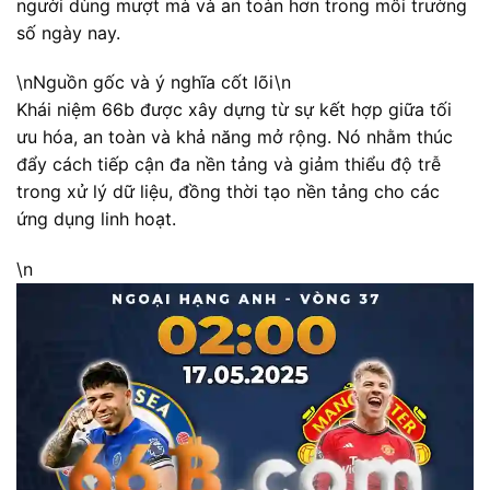
người dùng mượt mà và an toàn hơn trong môi trường
số ngày nay.
\n
Nguồn gốc và ý nghĩa cốt lõi
\n
Khái niệm 66b được xây dựng từ sự kết hợp giữa tối
ưu hóa, an toàn và khả năng mở rộng. Nó nhằm thúc
đẩy cách tiếp cận đa nền tảng và giảm thiểu độ trễ
trong xử lý dữ liệu, đồng thời tạo nền tảng cho các
ứng dụng linh hoạt.
\n