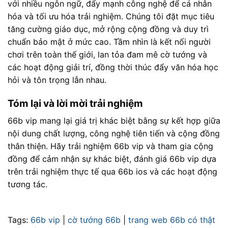
với nhiều ngôn ngữ, đẩy mạnh công nghệ để cá nhân
hóa và tối ưu hóa trải nghiệm. Chúng tôi đặt mục tiêu
tăng cường giáo dục, mở rộng cộng đồng và duy trì
chuẩn bảo mật ở mức cao. Tầm nhìn là kết nối người
chơi trên toàn thế giới, lan tỏa đam mê cờ tướng và
các hoạt động giải trí, đồng thời thúc đẩy văn hóa học
hỏi và tôn trọng lẫn nhau.
Tóm lại và lời mời trải nghiệm
66b vip mang lại giá trị khác biệt bằng sự kết hợp giữa
nội dung chất lượng, công nghệ tiên tiến và cộng đồng
thân thiện. Hãy trải nghiệm 66b vip và tham gia cộng
đồng để cảm nhận sự khác biệt, đánh giá 66b vip dựa
trên trải nghiệm thực tế qua 66b ios và các hoạt động
tương tác.
Tags:
66b vip
|
cờ tướng 66b
|
trang web 66b có thật