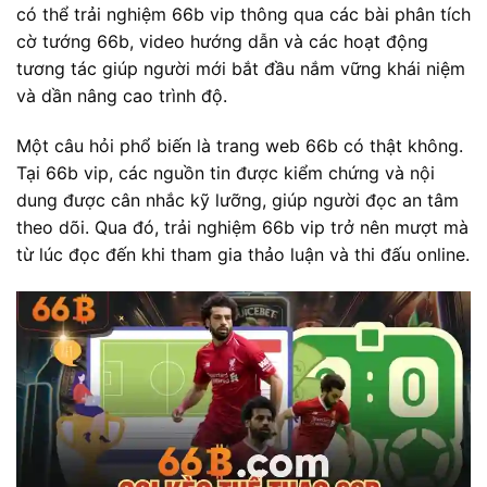
có thể trải nghiệm 66b vip thông qua các bài phân tích
cờ tướng 66b, video hướng dẫn và các hoạt động
tương tác giúp người mới bắt đầu nắm vững khái niệm
và dần nâng cao trình độ.
Một câu hỏi phổ biến là trang web 66b có thật không.
Tại 66b vip, các nguồn tin được kiểm chứng và nội
dung được cân nhắc kỹ lưỡng, giúp người đọc an tâm
theo dõi. Qua đó, trải nghiệm 66b vip trở nên mượt mà
từ lúc đọc đến khi tham gia thảo luận và thi đấu online.