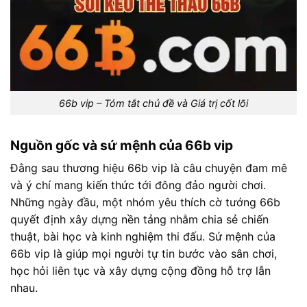
66b vip – Tóm tắt chủ đề và Giá trị cốt lõi
Nguồn gốc và sứ mệnh của 66b vip
Đằng sau thương hiệu 66b vip là câu chuyện đam mê
và ý chí mang kiến thức tới đông đảo người chơi.
Những ngày đầu, một nhóm yêu thích cờ tướng 66b
quyết định xây dựng nền tảng nhằm chia sẻ chiến
thuật, bài học và kinh nghiệm thi đấu. Sứ mệnh của
66b vip là giúp mọi người tự tin bước vào sân chơi,
học hỏi liên tục và xây dựng cộng đồng hỗ trợ lẫn
nhau.