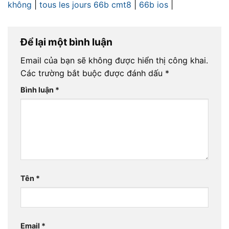
không
|
tous les jours 66b cmt8
|
66b ios
|
Để lại một bình luận
Email của bạn sẽ không được hiển thị công khai.
Các trường bắt buộc được đánh dấu
*
Bình luận
*
Tên
*
Email
*