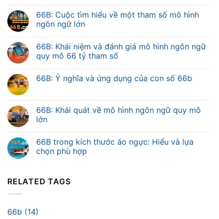
66B: Cuộc tìm hiểu về một tham số mô hình
ngôn ngữ lớn
66B: Khái niệm và đánh giá mô hình ngôn ngữ
quy mô 66 tỷ tham số
66B: Ý nghĩa và ứng dụng của con số 66b
66B: Khái quát về mô hình ngôn ngữ quy mô
lớn
66B trong kích thước áo ngực: Hiểu và lựa
chọn phù hợp
RELATED TAGS
66b (14)