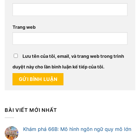
Trang web
Lưu tên của tôi, email, và trang web trong trình
duyệt này cho lần bình luận kế tiếp của tôi.
BÀI VIẾT MỚI NHẤT
Khám phá 66B: Mô hình ngôn ngữ quy mô lớn