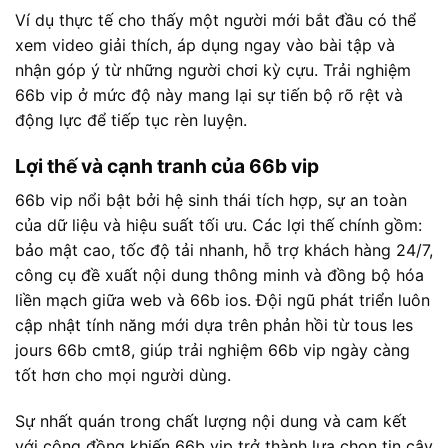
Ví dụ thực tế cho thấy một người mới bắt đầu có thể
xem video giải thích, áp dụng ngay vào bài tập và
nhận góp ý từ những người chơi kỳ cựu. Trải nghiệm
66b vip ở mức độ này mang lại sự tiến bộ rõ rệt và
động lực để tiếp tục rèn luyện.
Lợi thế và cạnh tranh của 66b vip
66b vip nổi bật bởi hệ sinh thái tích hợp, sự an toàn
của dữ liệu và hiệu suất tối ưu. Các lợi thế chính gồm:
bảo mật cao, tốc độ tải nhanh, hỗ trợ khách hàng 24/7,
công cụ đề xuất nội dung thông minh và đồng bộ hóa
liền mạch giữa web và 66b ios. Đội ngũ phát triển luôn
cập nhật tính năng mới dựa trên phản hồi từ tous les
jours 66b cmt8, giúp trải nghiệm 66b vip ngày càng
tốt hơn cho mọi người dùng.
Sự nhất quán trong chất lượng nội dung và cam kết
với cộng đồng khiến 66b vip trở thành lựa chọn tin cậy