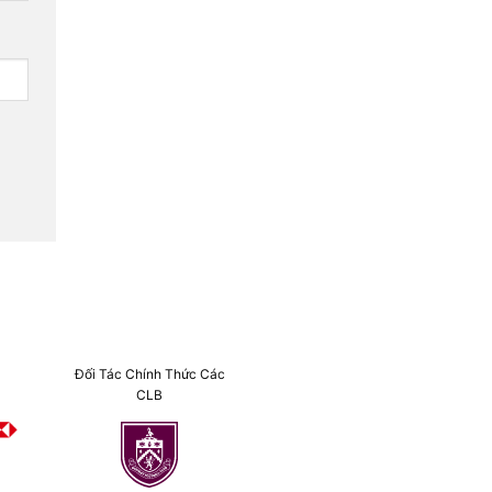
Đối Tác Chính Thức Các
CLB