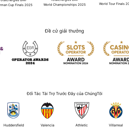
TotalEnergies BWF
World Tour Finals 2
World Championships 2025
rman Cup Finals 2025
Đề cử giải thưởng
Đối Tác Tài Trợ Trước Đây của ChúngTôi
Huddersfield
Valencia
Athletic
Villarreal