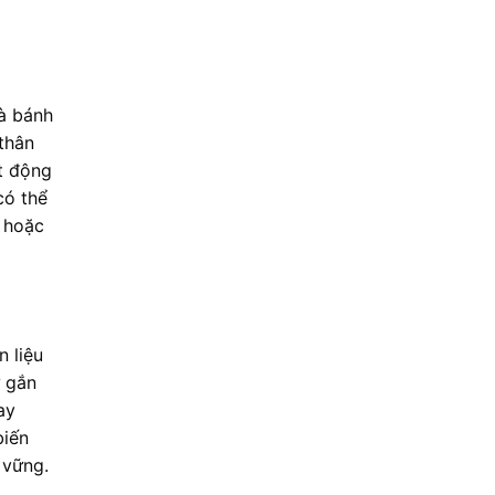
à bánh
thân
t động
có thể
, hoặc
n liệu
ự gắn
ay
biến
 vững.