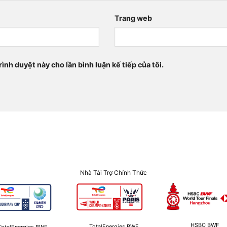
Trang web
rình duyệt này cho lần bình luận kế tiếp của tôi.
Nhà Tài Trợ Chính Thức
HSBC BWF
TotalEnergies BWF