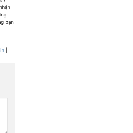
 nhận
ợng
ng bạn
in
|