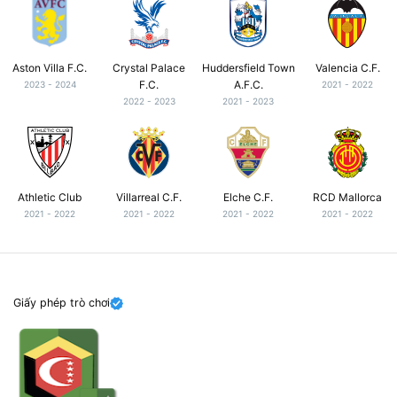
Aston Villa F.C.
Crystal Palace
Huddersfield Town
Valencia C.F.
F.C.
A.F.C.
2023 - 2024
2021 - 2022
2022 - 2023
2021 - 2023
Athletic Club
Villarreal C.F.
Elche C.F.
RCD Mallorca
2021 - 2022
2021 - 2022
2021 - 2022
2021 - 2022
Giấy phép trò chơi