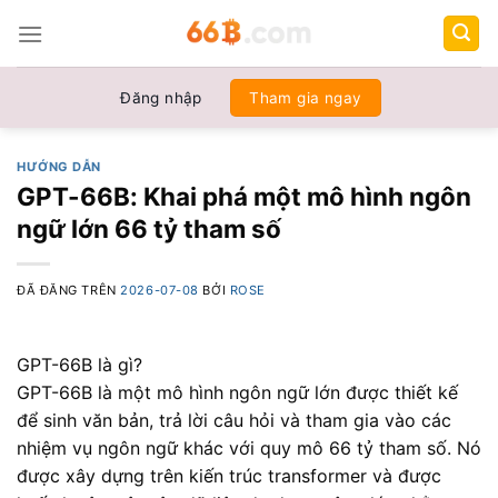
Chuyển
đến
nội
dung
Đăng nhập
Tham gia ngay
HƯỚNG DẪN
GPT-66B: Khai phá một mô hình ngôn
ngữ lớn 66 tỷ tham số
ĐÃ ĐĂNG TRÊN
2026-07-08
BỞI
ROSE
GPT-66B là gì?
GPT-66B là một mô hình ngôn ngữ lớn được thiết kế
để sinh văn bản, trả lời câu hỏi và tham gia vào các
nhiệm vụ ngôn ngữ khác với quy mô 66 tỷ tham số. Nó
được xây dựng trên kiến trúc transformer và được