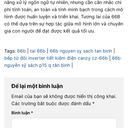
năng xử lý ngôn ngữ tự nhiên, nhưng cần cân nhắc chi
phí tính toán, an toàn và tính minh bạch trong cách mô
hình được huấn luyện và triển khai. Tương lai của 66B
có thể dựa trên sự hợp tác giữa mô hình lớn và chuyên
gia con người để đạt được kết quả tối ưu.
Tags:
66b
|
tai 66b
|
66b nguyen sy sach tan binh
|
bếp từ đôi inverter tiết kiệm điện canzy cz-66b
|
66b
nguyễn sỹ sách p15 q tân bình
|
Để lại một bình luận
Email của bạn sẽ không được hiển thị công khai.
Các trường bắt buộc được đánh dấu
*
Bình luận
*