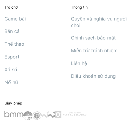
Trò chơi
Thông tin
Game bài
Quyền và nghĩa vụ người
chơi
Bắn cá
Chính sách bảo mật
Thể thao
Miễn trừ trách nhiệm
Esport
Liên hệ
Xổ số
Điều khoản sử dụng
Nổ hũ
Giấy phép