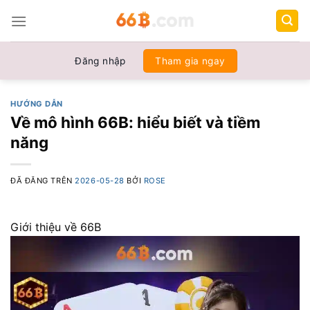
Chuyển
đến
nội
dung
Đăng nhập
Tham gia ngay
HƯỚNG DẪN
Về mô hình 66B: hiểu biết và tiềm
năng
ĐÃ ĐĂNG TRÊN
2026-05-28
BỞI
ROSE
Giới thiệu về 66B