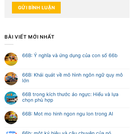
BÀI VIẾT MỚI NHẤT
66B: Ý nghĩa và ứng dụng của con số 66b
66B: Khái quát về mô hình ngôn ngữ quy mô
lớn
66B trong kích thước áo ngực: Hiểu và lựa
chọn phù hợp
66B: Mot mo hinh ngon ngu lon trong AI
66b: một ký hiệu và câu chuyện của nó