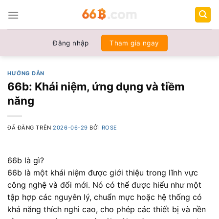
Chuyển
đến
nội
dung
Đăng nhập
Tham gia ngay
HƯỚNG DẪN
66b: Khái niệm, ứng dụng và tiềm
năng
ĐÃ ĐĂNG TRÊN
2026-06-29
BỞI
ROSE
66b là gì?
66b là một khái niệm được giới thiệu trong lĩnh vực
công nghệ và đổi mới. Nó có thể được hiểu như một
tập hợp các nguyên lý, chuẩn mực hoặc hệ thống có
khả năng thích nghi cao, cho phép các thiết bị và nền