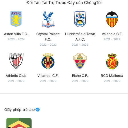
Đối Tác Tài Trợ Trước Đây của ChúngTôi
Aston Villa F.C.
Crystal Palace
Huddersfield Town
Valencia C.F.
F.C.
A.F.C.
2023 - 2024
2021 - 2022
2022 - 2023
2021 - 2023
Athletic Club
Villarreal C.F.
Elche C.F.
RCD Mallorca
2021 - 2022
2021 - 2022
2021 - 2022
2021 - 2022
Giấy phép trò chơi