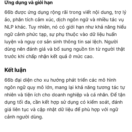
Ứng dụng và giới hạn
66b được ứng dụng rộng rãi trong viết nội dung, trợ lý
ảo, phân tích cảm xúc, dịch ngôn ngữ và nhiều tác vụ
NLP khác. Tuy nhiên, nó có giới hạn như khả năng hiểu
ngữ cảnh phức tạp, sự phụ thuộc vào dữ liệu huấn
luyện và nguy cơ sản sinh thông tin sai lệch. Người
dùng nên đánh giá và bổ sung nguồn tin từ người thật
trước khi chấp nhận kết quả ở mức cao.
Kết luận
66b đại diện cho xu hướng phát triển các mô hình
ngôn ngữ quy mô lớn, mang lại khả năng tương tác tự
nhiên và tiện ích cho doanh nghiệp và cá nhân. Để tận
dụng tối đa, cần kết hợp sử dụng có kiểm soát, đánh
giá liên tục và cập nhật dữ liệu để phù hợp với ngữ
cảnh người dùng.