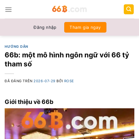
Chuyển
đến
nội
dung
Đăng nhập
Tham gia ngay
HƯỚNG DẪN
66b: một mô hình ngôn ngữ với 66 tỷ
tham số
ĐÃ ĐĂNG TRÊN
2026-07-29
BỞI
ROSE
Giới thiệu về 66b