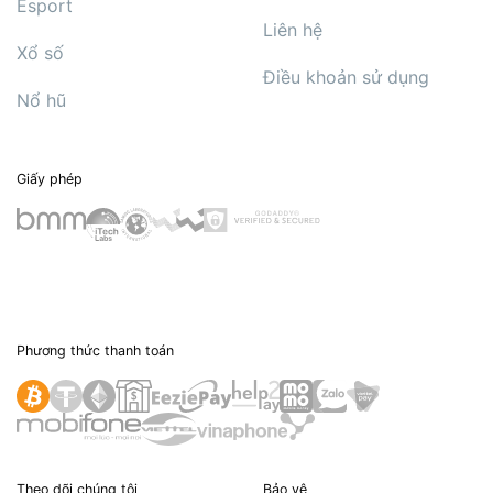
Esport
Liên hệ
Xổ số
Điều khoản sử dụng
Nổ hũ
Giấy phép
Phương thức thanh toán
Theo dõi chúng tôi
Bảo vệ