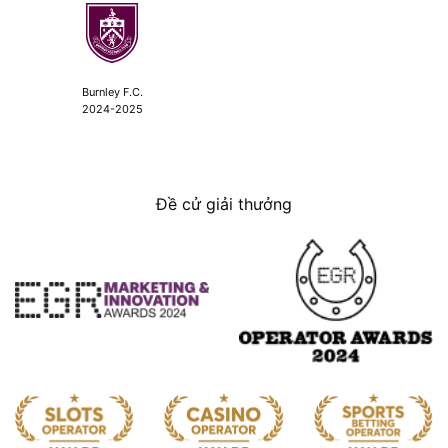
Burnley F.C.
2024-2025
Đề cử giải thưởng