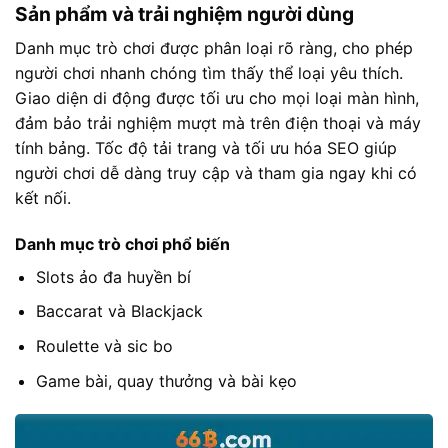
Sản phẩm và trải nghiệm người dùng
Danh mục trò chơi được phân loại rõ ràng, cho phép
người chơi nhanh chóng tìm thấy thể loại yêu thích.
Giao diện di động được tối ưu cho mọi loại màn hình,
đảm bảo trải nghiệm mượt mà trên điện thoại và máy
tính bảng. Tốc độ tải trang và tối ưu hóa SEO giúp
người chơi dễ dàng truy cập và tham gia ngay khi có
kết nối.
Danh mục trò chơi phổ biến
Slots ảo đa huyền bí
Baccarat và Blackjack
Roulette và sic bo
Game bài, quay thưởng và bài kẹo