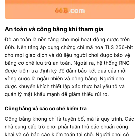
An toàn và công bằng khi tham gia
Độ an toàn là nền tảng cho mọi hoạt động cược trên
66b. Nền tảng áp dụng chứng chỉ mã hóa TLS 256-bit
cho mọi giao dịch và dữ liệu người chơi được bảo vệ
bằng cơ chế lưu trữ an toàn. Ngoài ra, hệ thống RNG
được kiểm tra định kỳ để đảm bảo kết quả của mỗi
vòng cược là ngẫu nhiên và công bằng. Người chơi
được khuyến khích thiết lập xác thực hai yếu tố và
quản lý mật khẩu mạnh để giảm thiểu rủi ro.
Công bằng và các cơ chế kiểm tra
Công bằng không chỉ là tuyên bố, mà là quy trình. Các
nhà cung cấp trò chơi phải tuân thủ các chuẩn công
khai và có báo cáo kiểm toán tại chỗ. Người chơi có