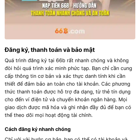
Đăng ký, thanh toán và bảo mật
Quá trình đăng ký tại 66b rất nhanh chóng và không
đòi hỏi quá trình xác minh phức tạp. Bạn chỉ cần cung
cấp thông tin cơ bản và xác thực danh tính khi cần
thiết để đảm bảo an toàn cho tài khoản. Các phương
thức thanh toán được hỗ trợ đa dạng, từ thẻ tín dụng
cho đến ví điện tử và chuyển khoản ngân hàng. Mọi
giao dịch được mã hóa và ghi nhận đầy đủ để bạn có
thể theo dõi mọi hoạt động tài chính.
Cách đăng ký nhanh chóng
Chỉ với vài bước cơ bản, bạn có thể có tài khoản và