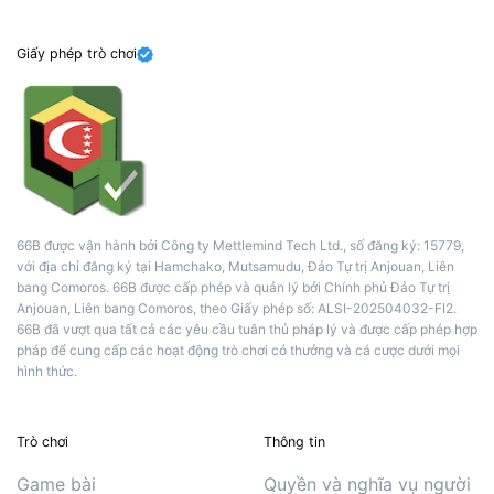
Giấy phép trò chơi
66B được vận hành bởi Công ty Mettlemind Tech Ltd., số đăng ký: 15779,
với địa chỉ đăng ký tại Hamchako, Mutsamudu, Đảo Tự trị Anjouan, Liên
bang Comoros. 66B được cấp phép và quản lý bởi Chính phủ Đảo Tự trị
Anjouan, Liên bang Comoros, theo Giấy phép số: ALSI-202504032-FI2.
66B đã vượt qua tất cả các yêu cầu tuân thủ pháp lý và được cấp phép hợp
pháp để cung cấp các hoạt động trò chơi có thưởng và cá cược dưới mọi
hình thức.
Trò chơi
Thông tin
Game bài
Quyền và nghĩa vụ người