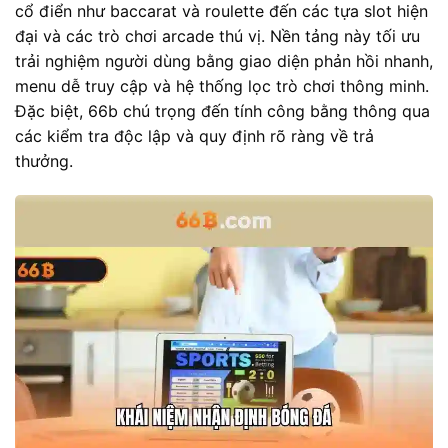
cổ điển như baccarat và roulette đến các tựa slot hiện
đại và các trò chơi arcade thú vị. Nền tảng này tối ưu
trải nghiệm người dùng bằng giao diện phản hồi nhanh,
menu dễ truy cập và hệ thống lọc trò chơi thông minh.
Đặc biệt, 66b chú trọng đến tính công bằng thông qua
các kiểm tra độc lập và quy định rõ ràng về trả
thưởng.