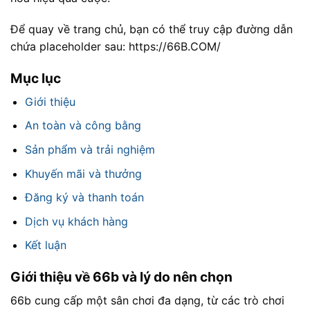
Để quay về trang chủ, bạn có thể truy cập đường dẫn
chứa placeholder sau: https://66B.COM/
Mục lục
Giới thiệu
An toàn và công bằng
Sản phẩm và trải nghiệm
Khuyến mãi và thưởng
Đăng ký và thanh toán
Dịch vụ khách hàng
Kết luận
Giới thiệu về 66b và lý do nên chọn
66b cung cấp một sân chơi đa dạng, từ các trò chơi