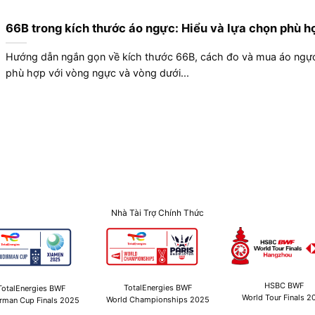
66B trong kích thước áo ngực: Hiểu và lựa chọn phù h
Hướng dẫn ngắn gọn về kích thước 66B, cách đo và mua áo ngự
phù hợp với vòng ngực và vòng dưới...
Nhà Tài Trợ Chính Thức
HSBC BWF
TotalEnergies BWF
TotalEnergies BWF
World Tour Finals 2
World Championships 2025
rman Cup Finals 2025