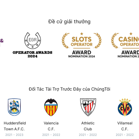
Đề cử giải thưởng
Đối Tác Tài Trợ Trước Đây của ChúngTôi
Huddersfield
Valencia
Athletic
Villarreal
Town A.F.C.
C.F.
Club
C.F.
2021 - 2023
2021 - 2022
2021 - 2022
2021 - 2022