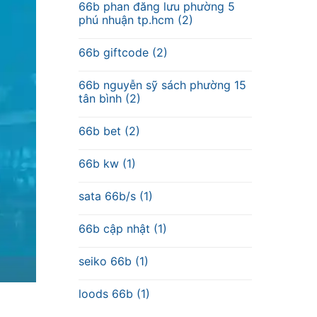
66b phan đăng lưu phường 5
phú nhuận tp.hcm (2)
66b giftcode (2)
66b nguyễn sỹ sách phường 15
tân bình (2)
66b bet (2)
66b kw (1)
sata 66b/s (1)
66b cập nhật (1)
seiko 66b (1)
loods 66b (1)