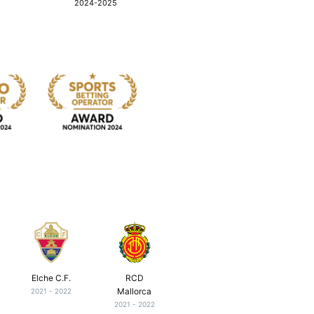
2024-2025
Elche C.F.
RCD
Mallorca
2021 - 2022
2021 - 2022