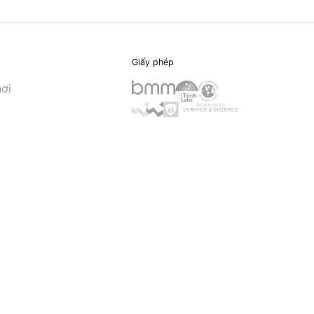
Giấy phép
ơi