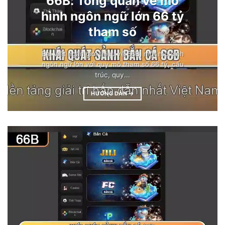
66B: Tổng quan về mô
hình ngôn ngữ lớn 66 tỷ
tham số
Bài viết ngắn giới thiệu về 66B, một mô hình
ngôn ngữ lớn với quy mô tham số 66 tỷ, cấu
trúc, quy...
HƯỚNG DẪN
→