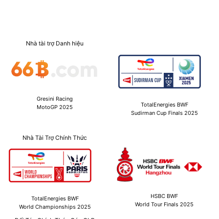
Nhà tài trợ Danh hiệu
Gresini Racing
TotalEnergies BWF
MotoGP 2025
Sudirman Cup Finals 2025
Nhà Tài Trợ Chính Thức
HSBC BWF
TotalEnergies BWF
World Tour Finals 2025
World Championships 2025