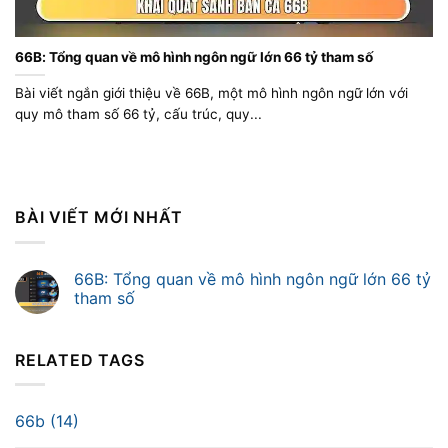
66B: Tổng quan về mô hình ngôn ngữ lớn 66 tỷ tham số
Bài viết ngắn giới thiệu về 66B, một mô hình ngôn ngữ lớn với
quy mô tham số 66 tỷ, cấu trúc, quy...
BÀI VIẾT MỚI NHẤT
66B: Tổng quan về mô hình ngôn ngữ lớn 66 tỷ
tham số
RELATED TAGS
66b (14)