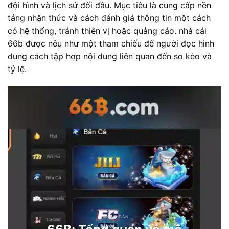
đội hình và lịch sử đối đầu. Mục tiêu là cung cấp nền
tảng nhận thức và cách đánh giá thông tin một cách
có hệ thống, tránh thiên vị hoặc quảng cáo. nhà cái
66b được nêu như một tham chiếu để người đọc hình
dung cách tập hợp nội dung liên quan đến so kèo và
tỷ lệ.
HƯỚNG DẪN