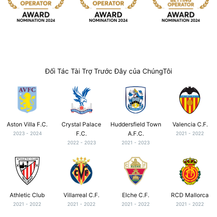
Đối Tác Tài Trợ Trước Đây của ChúngTôi
Aston Villa F.C.
Crystal Palace
Huddersfield Town
Valencia C.F.
F.C.
A.F.C.
2023 - 2024
2021 - 2022
2022 - 2023
2021 - 2023
Athletic Club
Villarreal C.F.
Elche C.F.
RCD Mallorca
2021 - 2022
2021 - 2022
2021 - 2022
2021 - 2022