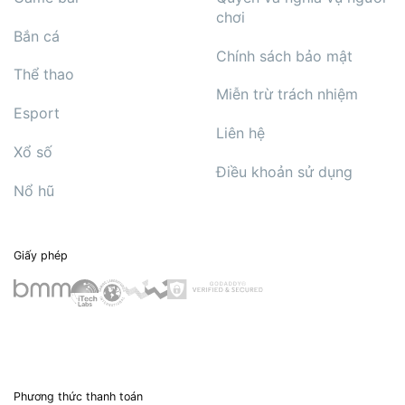
chơi
Bắn cá
Chính sách bảo mật
Thể thao
Miễn trừ trách nhiệm
Esport
Liên hệ
Xổ số
Điều khoản sử dụng
Nổ hũ
Giấy phép
Phương thức thanh toán