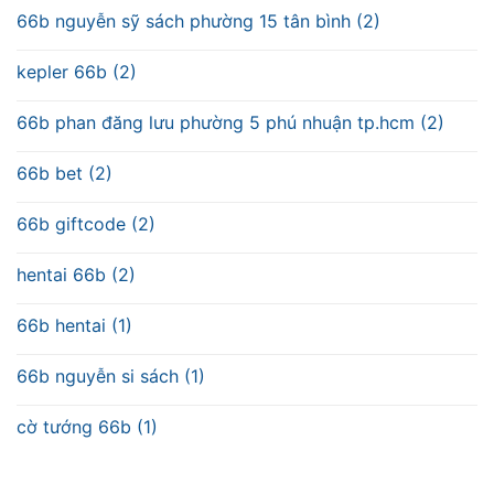
66b nguyễn sỹ sách phường 15 tân bình (2)
kepler 66b (2)
66b phan đăng lưu phường 5 phú nhuận tp.hcm (2)
66b bet (2)
66b giftcode (2)
hentai 66b (2)
66b hentai (1)
66b nguyễn si sách (1)
cờ tướng 66b (1)